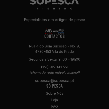
Especialistas em artigos de pesca
CONTACTOS
Rua 4 do Bom Sucesso – No. 9,
4730-453 Vila do Prado
Necessários
Estes cookies
Segunda a Sexta: 9h00 – 19h00
não são
(351) 915 343 551
opcionais. São
(chamada rede móvel nacional)
necessários
para o
sopesca@sopesca.pt
funcionamento
SÓ PESCA
do site.
Sobre Nós
Loja
Estatísticas
FAQ