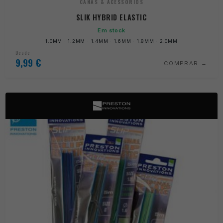
CANAS & ACESSÓRIOS
SLIK HYBRID ELASTIC
Em stock
1.0MM · 1.2MM · 1.4MM · 1.6MM · 1.8MM · 2.0MM
Desde
9,99
€
COMPRAR