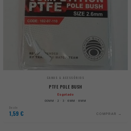
CANAS & ACESSÓRIOS
PTFE POLE BUSH
Esgotado
00MM · 2 · 3 · 6MM · 8MM
Desde
1,59
€
COMPRAR