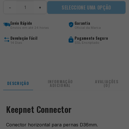
Quantidade
SELECCIONE UMA OPÇÃO
−
+
de
Keepnet
Connector
Envio Rápido
Garantia
Envios em até 24 horas
Oficial da Marca
Devolução Fácil
Pagamento Seguro
14 Dias
SSL Encriptado
INFORMAÇÃO
AVALIAÇÕES
DESCRIÇÃO
ADICIONAL
(0)
Keepnet Connector
Conector horizontal para pernas D36mm.