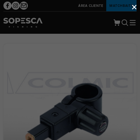
×
ÁREA CLIENTE
MATCHBAITS