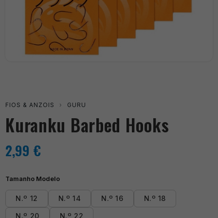
FIOS & ANZOIS
›
GURU
Kuranku Barbed Hooks
2,99
€
Tamanho Modelo
N.º 12
N.º 14
N.º 16
N.º 18
N.º 20
N.º 22