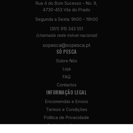
para o
Rua 4 do Bom Sucesso – No. 9,
funcionamento
4730-453 Vila do Prado
do site.
Segunda a Sexta: 9h00 – 19h00
(351) 915 343 551
Estatísticas
(chamada rede móvel nacional)
Para que
sopesca@sopesca.pt
possamos
SÓ PESCA
melhorar a
funcionalidade
Sobre Nós
e a estrutura
Loja
do site, com
FAQ
base na forma
como é
Contactos
utilizado.
INFORMAÇÃO LEGAL
Encomendas e Envios
Experiência
Termos e Condições
Para que o
Política de Privacidade
nosso site
Política de Cookies
funcione da