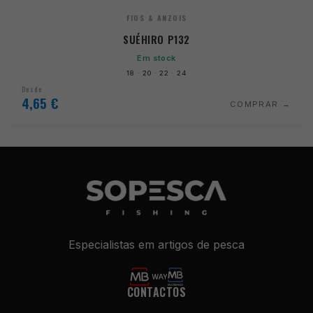
FIOS & ANZOIS
SUÉHIRO P132
Em stock
18 · 20 · 22 · 24
Desde
4,65
€
COMPRAR
Especialistas em artigos de pesca
Necessários
Estes cookies
não são
CONTACTOS
opcionais. São
necessários