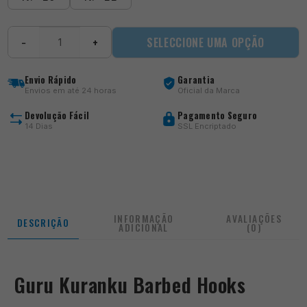
Quantidade
SELECCIONE UMA OPÇÃO
−
+
de
Kuranku
Barbed
Envio Rápido
Garantia
Hooks
Envios em até 24 horas
Oficial da Marca
Devolução Fácil
Pagamento Seguro
14 Dias
SSL Encriptado
INFORMAÇÃO
AVALIAÇÕES
DESCRIÇÃO
ADICIONAL
(0)
Guru Kuranku Barbed Hooks