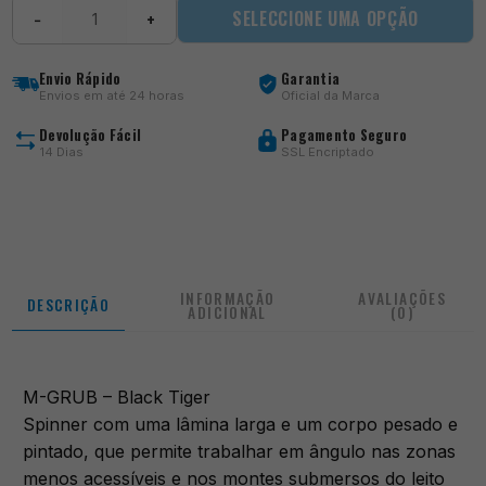
Quantidade
SELECCIONE UMA OPÇÃO
−
+
de
M-
GRUB
Envio Rápido
Garantia
-
Envios em até 24 horas
Oficial da Marca
Black
Tiger
Devolução Fácil
Pagamento Seguro
14 Dias
SSL Encriptado
INFORMAÇÃO
AVALIAÇÕES
DESCRIÇÃO
ADICIONAL
(0)
M-GRUB – Black Tiger
Spinner com uma lâmina larga e um corpo pesado e
pintado, que permite trabalhar em ângulo nas zonas
menos acessíveis e nos montes submersos do leito