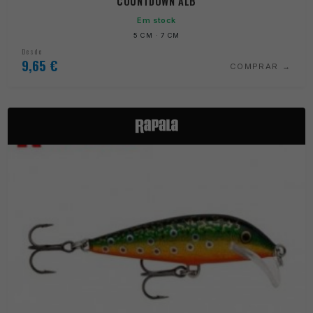
COUNTDOWN ALB
Em stock
5 CM · 7 CM
Desde
9,65
€
COMPRAR