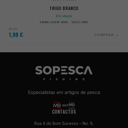
TRIGO BRANCO
Em stock
EMBALAGEM 500G · SACO 500G
Desde
1,99
€
COMPRAR
Especialistas em artigos de pesca
Necessários
Estes cookies
não são
CONTACTOS
opcionais. São
necessários
Rua 4 do Bom Sucesso – No. 9,
para o