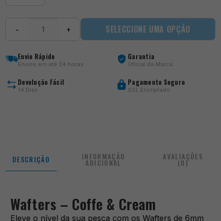
Quantidade
SELECCIONE UMA OPÇÃO
−
+
de
Matchbaits
-
Envio Rápido
Garantia
Coffe
Envios em até 24 horas
Oficial da Marca
&
Cream
Devolução Fácil
Pagamento Seguro
Wafters
14 Dias
SSL Encriptado
INFORMAÇÃO
AVALIAÇÕES
DESCRIÇÃO
ADICIONAL
(0)
Wafters – Coffe & Cream
Eleve o nível da sua pesca com os Wafters de 6mm