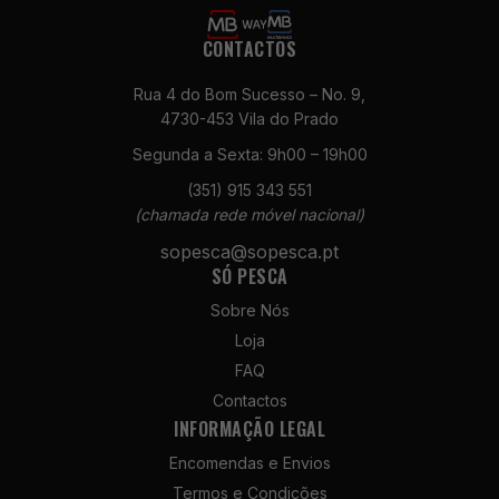
opcionais. São
necessários
CONTACTOS
para o
funcionamento
Rua 4 do Bom Sucesso – No. 9,
do site.
4730-453 Vila do Prado
Segunda a Sexta: 9h00 – 19h00
Estatísticas
(351) 915 343 551
Para que
(chamada rede móvel nacional)
possamos
melhorar a
sopesca@sopesca.pt
funcionalidade
SÓ PESCA
e a estrutura
do site, com
Sobre Nós
base na forma
Loja
como é
FAQ
utilizado.
Contactos
INFORMAÇÃO LEGAL
Experiência
Encomendas e Envios
Para que o
Termos e Condições
nosso site