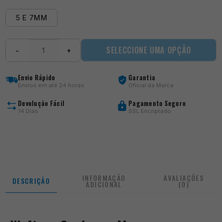
5 E 7MM
Quantidade
SELECCIONE UMA OPÇÃO
−
+
de
Matchbaits
-
Envio Rápido
Garantia
Wafters
Envios em até 24 horas
Oficial da Marca
Snaker
-
Devolução Fácil
Pagamento Seguro
Morango
14 Dias
SSL Encriptado
e
Lagostim
INFORMAÇÃO
AVALIAÇÕES
DESCRIÇÃO
ADICIONAL
(0)