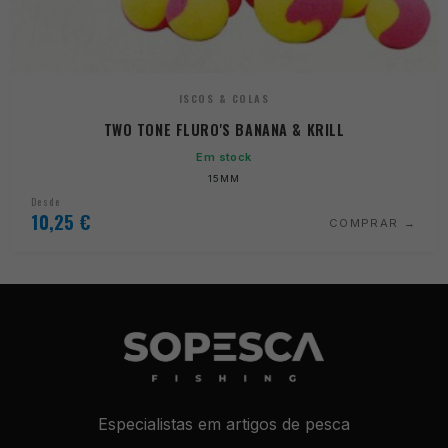
ISCOS & COLAS
TWO TONE FLURO'S BANANA & KRILL
Em stock
15MM
Desde
10,25
€
COMPRAR
Necessários
Estes cookies
Especialistas em artigos de pesca
não são