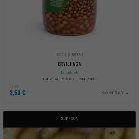
ISCOS & COLAS
ERVILHACA
Em stock
EMBALAGEM 500G · SACO 500G
Desde
2,50
€
COMPRAR
SOPESCA