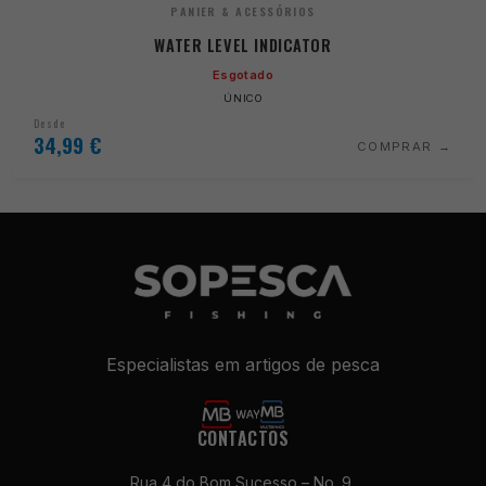
PANIER & ACESSÓRIOS
WATER LEVEL INDICATOR
Esgotado
ÚNICO
Desde
34,99
€
COMPRAR
Especialistas em artigos de pesca
Necessários
Estes cookies
não são
CONTACTOS
opcionais. São
necessários
Rua 4 do Bom Sucesso – No. 9,