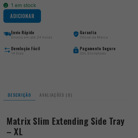
1 em stock
Quantidade
ADICIONAR
de
Matrix
folding
Envio Rápido
Garantia
side
Envios em até 24 horas
Oficial da Marca
tray
-
Devolução Fácil
Pagamento Seguro
XL
14 Dias
SSL Encriptado
DESCRIÇÃO
AVALIAÇÕES (0)
Matrix Slim Extending Side Tray
– XL