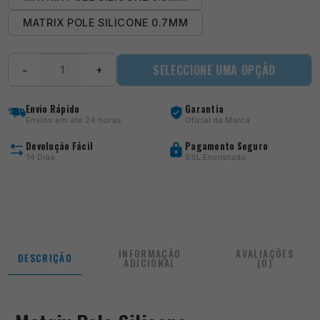
MATRIX POLE SILICONE 0.7MM
Quantidade
SELECCIONE UMA OPÇÃO
−
+
de
Matrix
Pole
Envio Rápido
Garantia
Silicone
Envios em até 24 horas
Oficial da Marca
Devolução Fácil
Pagamento Seguro
14 Dias
SSL Encriptado
INFORMAÇÃO
AVALIAÇÕES
DESCRIÇÃO
ADICIONAL
(0)