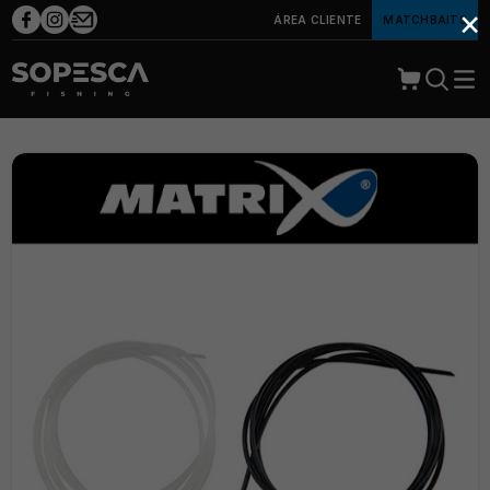
×
ÁREA CLIENTE
MATCHBAITS