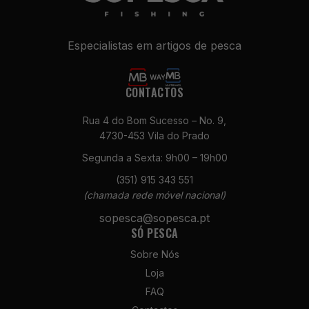
Especialistas em artigos de pesca
CONTACTOS
Rua 4 do Bom Sucesso – No. 9,
4730-453 Vila do Prado
Necessários
Segunda a Sexta: 9h00 – 19h00
Estes cookies
não são
(351) 915 343 551
opcionais. São
(chamada rede móvel nacional)
necessários
sopesca@sopesca.pt
para o
SÓ PESCA
funcionamento
do site.
Sobre Nós
Loja
FAQ
Estatísticas
Para que