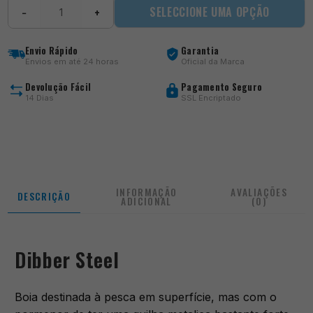
Quantidade
SELECCIONE UMA OPÇÃO
−
+
de
MF
Dibber
Envio Rápido
Garantia
Steel
Envios em até 24 horas
Oficial da Marca
Devolução Fácil
Pagamento Seguro
14 Dias
SSL Encriptado
INFORMAÇÃO
AVALIAÇÕES
DESCRIÇÃO
ADICIONAL
(0)
Dibber Steel
Boia destinada à pesca em superfície, mas com o