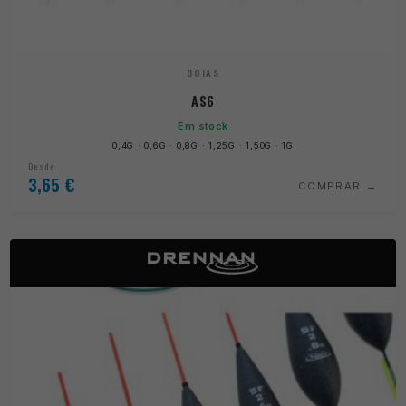
BOIAS
AS6
Em stock
0,4G · 0,6G · 0,8G · 1,25G · 1,50G · 1G
Desde
3,65
€
COMPRAR