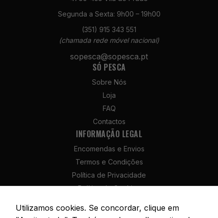
Segunda a Sexta: 9h00 – 19h00
(351) 915 343 551
(chamada rede móvel nacional)
Necessários
sopesca@sopesca.pt
SÓ PESCA
Estes cookies
não são
Sobre Nós
opcionais. São
Loja
necessários
para o
FAQ
funcionamento
Contactos
do site.
INFORMAÇÃO LEGAL
Encomendas e Envios
Estatísticas
Termos e Condições
Para que
Política de Privacidade
possamos
melhorar a
Política de Cookies
funcionalidade
Política de Devolução e Reembolso
e a estrutura
Utilizamos cookies. Se concordar, clique em
Livro de Reclamações
do site, com