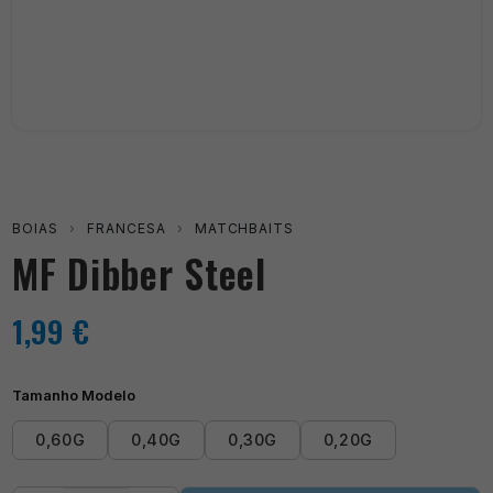
BOIAS
›
FRANCESA
›
MATCHBAITS
MF Dibber Steel
1,99
€
Tamanho Modelo
0,60G
0,40G
0,30G
0,20G