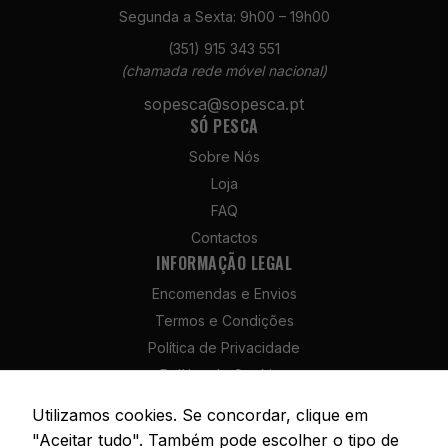
Segunda a Sexta: 9h00 – 19h00
(351) 915 343 551
(chamada rede móvel nacional)
sopesca@sopesca.pt
Necessários
SÓ PESCA
Estes cookies
não são
Sobre Nós
opcionais. São
Loja
necessários
para o
FAQ
funcionamento
Contactos
do site.
INFORMAÇÃO LEGAL
Encomendas e Envios
Estatísticas
Termos e Condições
Para que
Política de Privacidade
possamos
Política de Cookies
melhorar a
funcionalidade
Política de Devolução e Reembolso
Utilizamos cookies. Se concordar, clique em
e a estrutura
Livro de Reclamações
"Aceitar tudo". Também pode escolher o tipo de
do site, com