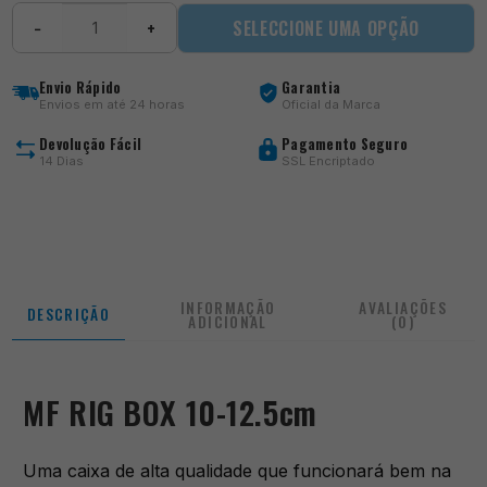
Quantidade
SELECCIONE UMA OPÇÃO
−
+
de
MF
RIG
Envio Rápido
Garantia
BOX
Envios em até 24 horas
Oficial da Marca
10-
12.5cm
Devolução Fácil
Pagamento Seguro
14 Dias
SSL Encriptado
INFORMAÇÃO
AVALIAÇÕES
DESCRIÇÃO
ADICIONAL
(0)
MF RIG BOX 10-12.5cm
Uma caixa de alta qualidade que funcionará bem na