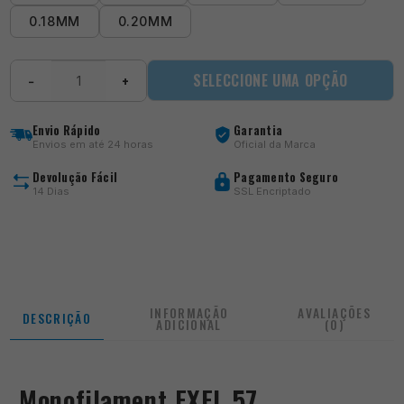
0.18MM
0.20MM
Quantidade
SELECCIONE UMA OPÇÃO
−
+
de
Monofilament
EXEL
Envio Rápido
Garantia
57
Envios em até 24 horas
Oficial da Marca
Devolução Fácil
Pagamento Seguro
14 Dias
SSL Encriptado
INFORMAÇÃO
AVALIAÇÕES
DESCRIÇÃO
ADICIONAL
(0)
Monofilament EXEL 57