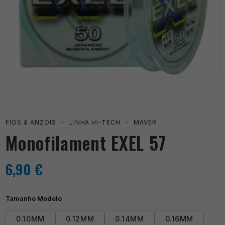
FIOS & ANZOIS
›
LINHA HI-TECH
›
MAVER
Monofilament EXEL 57
6,90
€
Tamanho Modelo
0.10MM
0.12MM
0.14MM
0.16MM