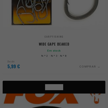
CARPFISHING
WIDE GAPE BEAKED
Em stock
N.º 2 · N.º 3 · N.º 8
Desde
5,99
€
COMPRAR