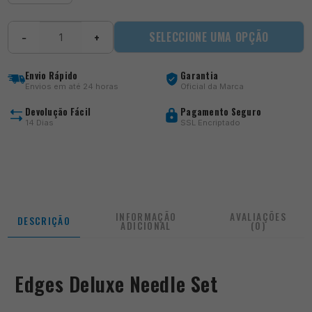
Quantidade
SELECCIONE UMA OPÇÃO
−
+
de
Needle
Set
Envio Rápido
Garantia
Envios em até 24 horas
Oficial da Marca
Devolução Fácil
Pagamento Seguro
14 Dias
SSL Encriptado
INFORMAÇÃO
AVALIAÇÕES
DESCRIÇÃO
ADICIONAL
(0)
Edges Deluxe Needle Set