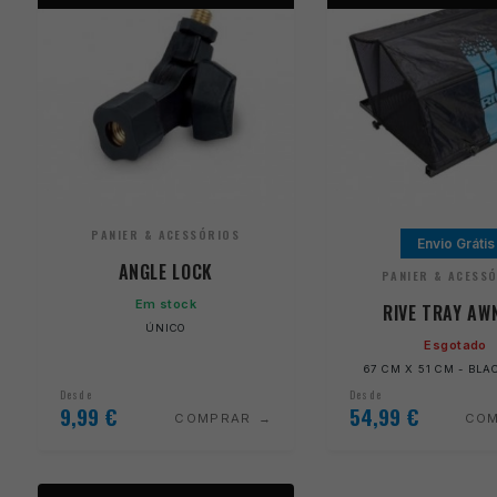
PANIER & ACESSÓRIOS
Envio Grátis
ANGLE LOCK
PANIER & ACESS
Em stock
RIVE TRAY AW
ÚNICO
Esgotado
67 CM X 51 CM - BL
Desde
Desde
9,99
€
54,99
€
COMPRAR
CO