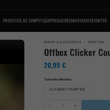
PRODUTOS DE COMPETIÇÃO
PREDADORES
NOVIDADES
EVENTOS
PANIER & ACESSÓRIOS
›
PRESTON
Offbox Clicker Co
20,99
€
Tamanho Modelo
CLICKER COUNTER
Quantidade
−
+
de