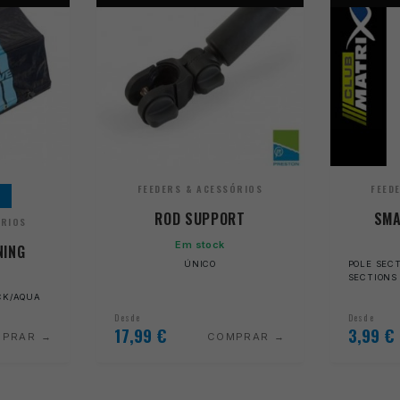
FEEDERS & ACESSÓRIOS
FEED
ROD SUPPORT
SMA
ÓRIOS
Em stock
NING
ÚNICO
POLE SECT
SECTIONS 
ACK/AQUA
Desde
Desde
17,99
€
3,99
€
MPRAR
COMPRAR