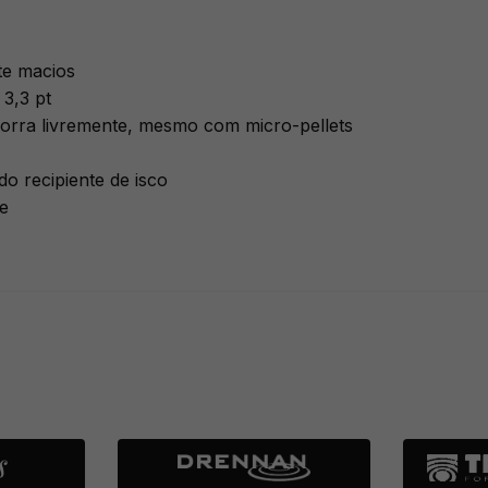
te macios
3,3 pt
orra livremente, mesmo com micro-pellets
do recipiente de isco
e