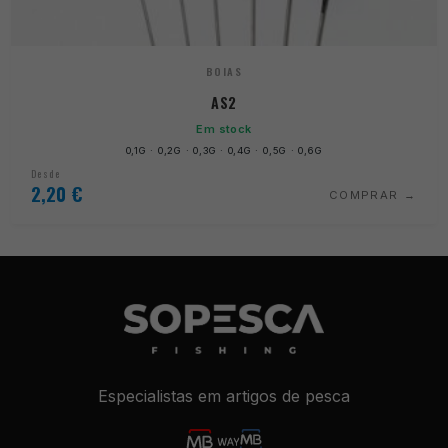
BOIAS
AS2
Em stock
0,1G · 0,2G · 0,3G · 0,4G · 0,5G · 0,6G
Necessários
Desde
Estes cookies
2,20
€
COMPRAR
não são
opcionais. São
necessários
para o
funcionamento
do site.
Estatísticas
Para que
Especialistas em artigos de pesca
possamos
melhorar a
funcionalidade