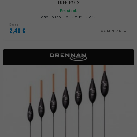
TUFF EYE 2
Em stock
0,5G · 0,75G · 1G · 4 X 12 · 4 X 14
Desde
2,40
€
COMPRAR