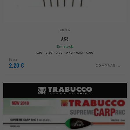
BOIAS
AS3
Em stock
0,1G · 0,2G · 0,3G · 0,4G · 0,5G · 0,6G
Desde
2,20
€
COMPRAR