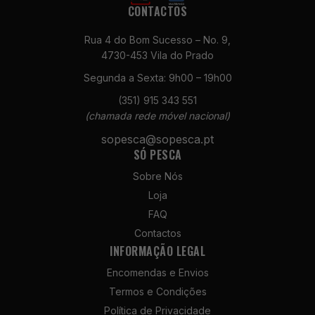
CONTACTOS
e a estrutura
do site, com
Rua 4 do Bom Sucesso – No. 9,
base na forma
como é
4730-453 Vila do Prado
utilizado.
Segunda a Sexta: 9h00 – 19h00
(351) 915 343 551
(chamada rede móvel nacional)
Experiência
Para que o
sopesca@sopesca.pt
nosso site
SÓ PESCA
funcione da
melhor forma
Sobre Nós
possível
Loja
durante a sua
FAQ
visita,
necessitamos
Contactos
de cookies. Se
INFORMAÇÃO LEGAL
recusar estes
cookies,
Encomendas e Envios
algumas
Termos e Condições
funcionalidades
Política de Privacidade
do site ficarão