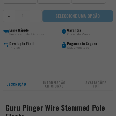
Quantidade
SELECCIONE UMA OPÇÃO
−
+
de
Pinger
Wire
Envio Rápido
Garantia
Envios em até 24 horas
Oficial da Marca
Devolução Fácil
Pagamento Seguro
14 Dias
SSL Encriptado
INFORMAÇÃO
AVALIAÇÕES
DESCRIÇÃO
ADICIONAL
(0)
Guru Pinger Wire Stemmed Pole