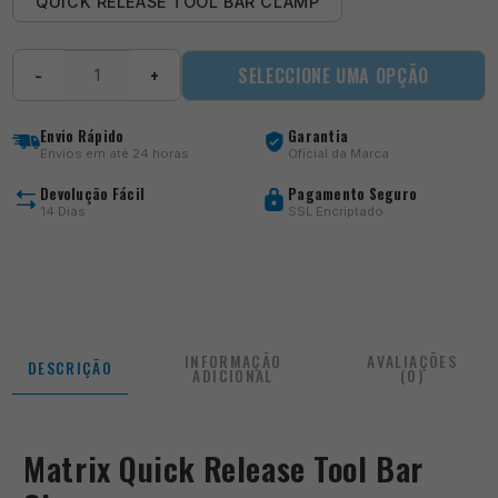
QUICK RELEASE TOOL BAR CLAMP
Quantidade
SELECCIONE UMA OPÇÃO
−
+
de
Quick
Release
Envio Rápido
Garantia
Tool
Envios em até 24 horas
Oficial da Marca
Bar
Clamp
Devolução Fácil
Pagamento Seguro
14 Dias
SSL Encriptado
INFORMAÇÃO
AVALIAÇÕES
DESCRIÇÃO
ADICIONAL
(0)
Matrix Quick Release Tool Bar