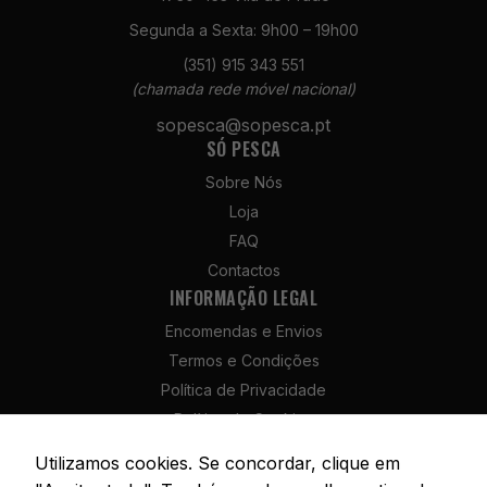
Segunda a Sexta: 9h00 – 19h00
(351) 915 343 551
(chamada rede móvel nacional)
Necessários
sopesca@sopesca.pt
SÓ PESCA
Estes cookies
não são
Sobre Nós
opcionais. São
Loja
necessários
para o
FAQ
funcionamento
Contactos
do site.
INFORMAÇÃO LEGAL
Encomendas e Envios
Estatísticas
Termos e Condições
Para que
Política de Privacidade
possamos
melhorar a
Política de Cookies
funcionalidade
Política de Devolução e Reembolso
Utilizamos cookies. Se concordar, clique em
e a estrutura
Livro de Reclamações
do site, com