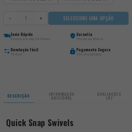
Quantidade
SELECCIONE UMA OPÇÃO
−
+
de
Quick
Snap
Envio Rápido
Garantia
Swivels
Envios em até 24 horas
Oficial da Marca
Devolução Fácil
Pagamento Seguro
14 Dias
SSL Encriptado
INFORMAÇÃO
AVALIAÇÕES
DESCRIÇÃO
ADICIONAL
(0)
Quick Snap Swivels