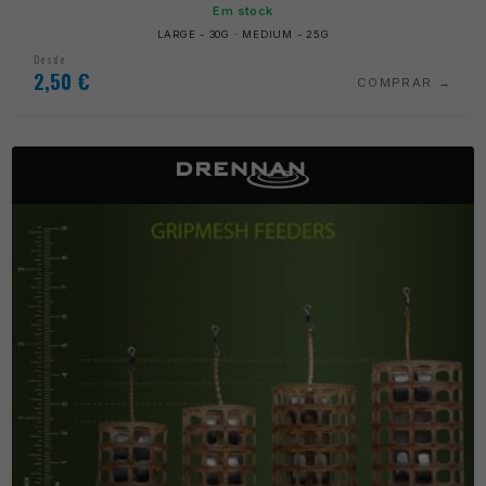
Em stock
LARGE - 30G · MEDIUM - 25G
Desde
2,50
€
COMPRAR