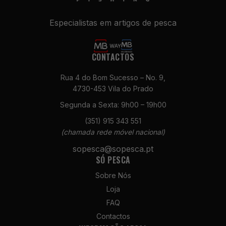
Especialistas em artigos de pesca
CONTACTOS
Rua 4 do Bom Sucesso – No. 9,
4730-453 Vila do Prado
Necessários
Segunda a Sexta: 9h00 – 19h00
Estes cookies
(351) 915 343 551
não são
(chamada rede móvel nacional)
opcionais. São
necessários
sopesca@sopesca.pt
para o
SÓ PESCA
funcionamento
do site.
Sobre Nós
Loja
FAQ
Estatísticas
Contactos
Para que