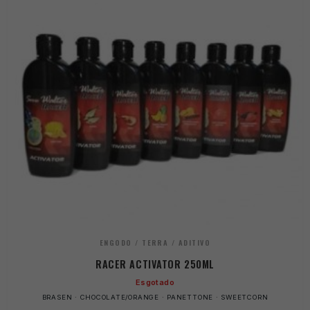
ENGODO / TERRA / ADITIVO
RACER ACTIVATOR 250ML
Esgotado
BRASEN · CHOCOLATE/ORANGE · PANETTONE · SWEETCORN