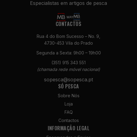
Especialistas em artigos de pesca
CONTACTOS
Rua 4 do Bom Sucesso – No. 9,
4730-453 Vila do Prado
Segunda a Sexta: 9h00 – 19h00
Necessários
(351) 915 343 551
Estes cookies
(chamada rede móvel nacional)
não são
opcionais. São
sopesca@sopesca.pt
necessários
SÓ PESCA
para o
funcionamento
Sobre Nós
do site.
Loja
FAQ
Contactos
Estatísticas
INFORMAÇÃO LEGAL
Para que
possamos