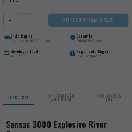
1 KG
Quantidade
SELECCIONE UMA OPÇÃO
−
+
de
Sensas
3000
Envio Rápido
Garantia
Explosive
Envios em até 24 horas
Oficial da Marca
River
Brasem
Devolução Fácil
Pagamento Seguro
14 Dias
SSL Encriptado
INFORMAÇÃO
AVALIAÇÕES
DESCRIÇÃO
ADICIONAL
(0)
Sensas 3000 Explosive River