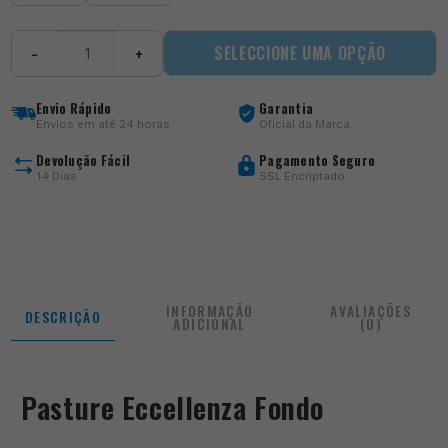
Quantidade
SELECCIONE UMA OPÇÃO
−
+
de
Eccellenza
Fondo
Envio Rápido
Garantia
Envios em até 24 horas
Oficial da Marca
Devolução Fácil
Pagamento Seguro
14 Dias
SSL Encriptado
INFORMAÇÃO
AVALIAÇÕES
DESCRIÇÃO
ADICIONAL
(0)
Pasture Eccellenza Fondo