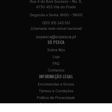
Rua 4 do Bom Sucesso – No. 9,
4730-453 Vila do Prado
Segunda a Sexta: 9h00 – 19h00
(351) 915 343 551
(chamada rede móvel nacional)
Necessários
sopesca@sopesca.pt
Estes cookies
SÓ PESCA
não são
opcionais. São
Sobre Nós
necessários
Loja
para o
funcionamento
FAQ
do site.
Contactos
INFORMAÇÃO LEGAL
Encomendas e Envios
Estatísticas
Para que
Termos e Condições
possamos
Política de Privacidade
melhorar a
Política de Cookies
funcionalidade
e a estrutura
Política de Devolução e Reembolso