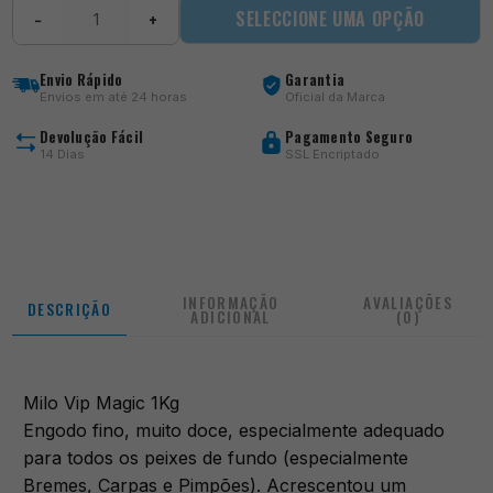
Quantidade
SELECCIONE UMA OPÇÃO
−
+
de
Vip
Magic
Envio Rápido
Garantia
1Kg
Envios em até 24 horas
Oficial da Marca
Devolução Fácil
Pagamento Seguro
14 Dias
SSL Encriptado
INFORMAÇÃO
AVALIAÇÕES
DESCRIÇÃO
ADICIONAL
(0)
Milo Vip Magic 1Kg
Engodo fino, muito doce, especialmente adequado
para todos os peixes de fundo (especialmente
Bremes, Carpas e Pimpões). Acrescentou um