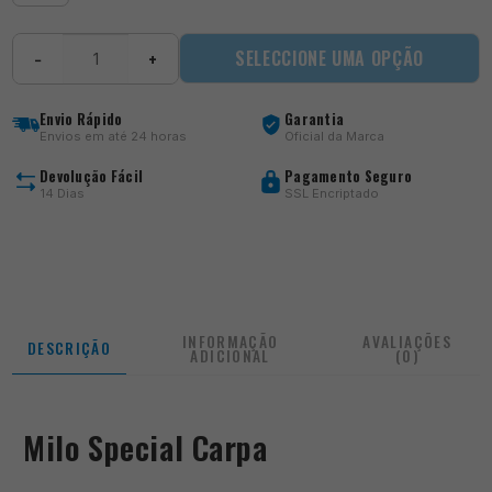
Quantidade
SELECCIONE UMA OPÇÃO
−
+
de
Special
Carpa
Envio Rápido
Garantia
Envios em até 24 horas
Oficial da Marca
Devolução Fácil
Pagamento Seguro
14 Dias
SSL Encriptado
INFORMAÇÃO
AVALIAÇÕES
DESCRIÇÃO
ADICIONAL
(0)
Milo Special Carpa