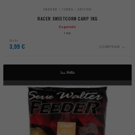
ENGODO / TERRA / ADITIVO
RACER SWEETCORN CARP 1KG
Esgotado
1 KG
Desde
3,99
€
COMPRAR