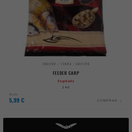
ENGODO / TERRA / ADITIVO
FEEDER CARP
Esgotado
2 KG
Desde
5,99
€
COMPRAR