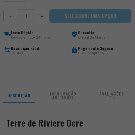
Quantidade
SELECCIONE UMA OPÇÃO
−
+
de
Terre
de
Envio Rápido
Garantia
Riviere
Envios em até 24 horas
Oficial da Marca
Ocre
Devolução Fácil
Pagamento Seguro
14 Dias
SSL Encriptado
INFORMAÇÃO
AVALIAÇÕES
DESCRIÇÃO
ADICIONAL
(0)
Terre de Riviere Ocre