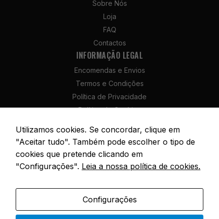
Sobre Nós
Estatísticas
Loja
Para que
possamos
FAQ
melhorar a
Contactos
funcionalidade
INFORMAÇÃO LEGAL
e a estrutura
do site, com
Encomendas e Envios
base na forma
Termos e Condições
como é
Política de Privacidade
utilizado.
Política de Cookies
Política de Devolução e Reembolso
Utilizamos cookies. Se concordar, clique em
Experiência
Livro de Reclamações
"Aceitar tudo". Também pode escolher o tipo de
Para que o
nosso site
cookies que pretende clicando em
funcione da
"Configurações".
Leia a nossa política de cookies.
melhor forma
possível
© 2026 SóPesca. Todos os direitos reservados. | Site por
AM Digital
durante a sua
Agency
Configurações
visita,
necessitamos
Portuguese