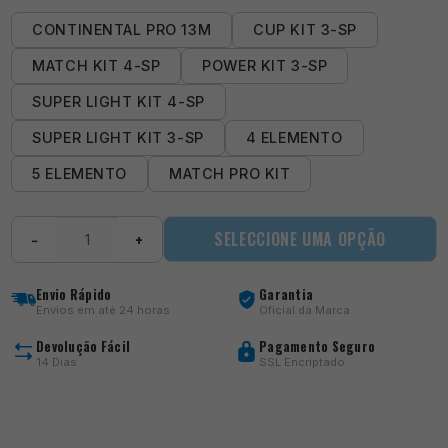
CONTINENTAL PRO 13M
CUP KIT 3-SP
MATCH KIT 4-SP
POWER KIT 3-SP
SUPER LIGHT KIT 4-SP
SUPER LIGHT KIT 3-SP
4 ELEMENTO
5 ELEMENTO
MATCH PRO KIT
Quantidade
SELECCIONE UMA OPÇÃO
−
+
de
Serie
Walter
Envio Rápido
Garantia
Continental
Envios em até 24 horas
Oficial da Marca
PRO13M
Devolução Fácil
Pagamento Seguro
14 Dias
SSL Encriptado