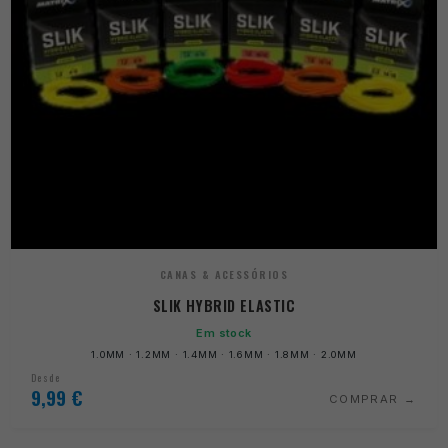
CANAS & ACESSÓRIOS
SLIK HYBRID ELASTIC
Em stock
1.0MM · 1.2MM · 1.4MM · 1.6MM · 1.8MM · 2.0MM
Desde
9,99
€
COMPRAR