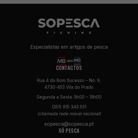
Especialistas em artigos de pesca
CONTACTOS
Necessários
Rua 4 do Bom Sucesso – No. 9,
Estes cookies
4730-453 Vila do Prado
não são
Segunda a Sexta: 9h00 – 19h00
opcionais. São
necessários
(351) 915 343 551
para o
(chamada rede móvel nacional)
funcionamento
do site.
sopesca@sopesca.pt
SÓ PESCA