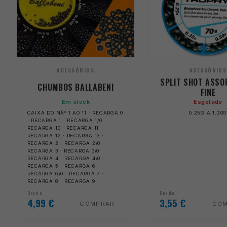
ACESSÓRIOS
ACESSÓRIOS
SPLIT SHOT ASSO
CHUMBOS BALLABENI
FINE
Em stock
Esgotado
CAIXA DO NÂº 1 AO 11 · RECARGA 0
0.25G A 1.20
· RECARGA 1 · RECARGA 1/0 ·
RECARGA 10 · RECARGA 11 ·
RECARGA 12 · RECARGA 13 ·
RECARGA 2 · RECARGA 2/0 ·
RECARGA 3 · RECARGA 3/0 ·
RECARGA 4 · RECARGA 4/0 ·
RECARGA 5 · RECARGA 6 ·
RECARGA 6/0 · RECARGA 7 ·
RECARGA 8 · RECARGA 9
Desde
Desde
4,99
€
3,55
€
COMPRAR
CO