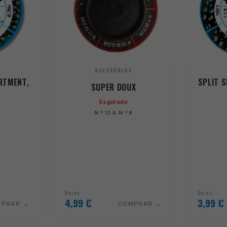
ACESSÓRIOS
RTMENT,
SPLIT 
SUPER DOUX
Esgotado
G
N.º 12 A N.º 8
Desde
Desde
4,99
€
3,99
€
MPRAR
COMPRAR