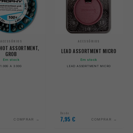
ACESSÓRIOS
ACESSÓRIOS
SHOT ASSORTMENT,
LEAD ASSORTMENT MICRO
GROB
Em stock
Em stock
1.00G A 3.00G
LEAD ASSORTMENT MICRO
Desde
7,95
€
COMPRAR
COMPRAR