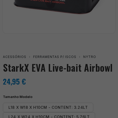
ACESSÓRIOS
›
FERRAMENTAS P/ ISCOS
›
NYTRO
StarkX EVA Live-bait Airbowl
24,95
€
Tamanho Modelo
L18 X W18 X H10CM - CONTENT: 3.24LT
L24 X W24 X H10CM - CONTENT: 5.76LT