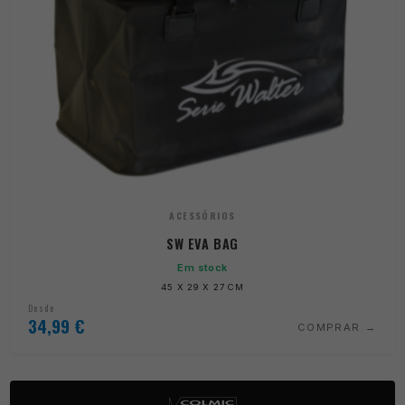
ACESSÓRIOS
SW EVA BAG
Em stock
45 X 29 X 27 CM
Desde
34,99
€
COMPRAR