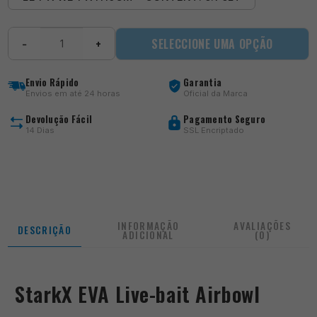
Quantidade
SELECCIONE UMA OPÇÃO
−
+
de
StarkX
EVA
Envio Rápido
Garantia
Live-
Envios em até 24 horas
Oficial da Marca
bait
Airbowl
Devolução Fácil
Pagamento Seguro
14 Dias
SSL Encriptado
INFORMAÇÃO
AVALIAÇÕES
DESCRIÇÃO
ADICIONAL
(0)
StarkX EVA Live-bait Airbowl