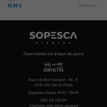
Desde
19,99
€
COMPRAR
Especialistas em artigos de pesca
CONTACTOS
Necessários
Estes cookies
Rua 4 do Bom Sucesso – No. 9,
não são
opcionais. São
4730-453 Vila do Prado
necessários
Segunda a Sexta: 9h00 – 19h00
para o
funcionamento
(351) 915 343 551
do site.
(chamada rede móvel nacional)