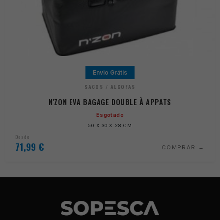
Envio Grátis
SACOS / ALCOFAS
N'ZON EVA BAGAGE DOUBLE À APPATS
Esgotado
50 X 30 X 28 CM
Desde
71,99
€
COMPRAR