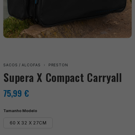
SACOS / ALCOFAS
›
PRESTON
Supera X Compact Carryall
75,99
€
Tamanho Modelo
60 X 32 X 27CM