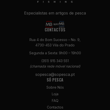
Especialistas em artigos de pesca
CONTACTOS
Rua 4 do Bom Sucesso – No. 9,
4730-453 Vila do Prado
Necessários
Segunda a Sexta: 9h00 – 19h00
Estes cookies
(351) 915 343 551
não são
opcionais. São
(chamada rede móvel nacional)
necessários
sopesca@sopesca.pt
para o
SÓ PESCA
funcionamento
do site.
Sobre Nós
Loja
FAQ
Estatísticas
Contactos
Para que