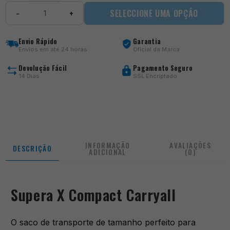
Quantidade
SELECCIONE UMA OPÇÃO
−
+
de
Supera
X
Envio Rápido
Garantia
Compact
Envios em até 24 horas
Oficial da Marca
Carryall
Devolução Fácil
Pagamento Seguro
14 Dias
SSL Encriptado
INFORMAÇÃO
AVALIAÇÕES
DESCRIÇÃO
ADICIONAL
(0)
Supera X Compact Carryall
O saco de transporte de tamanho perfeito para