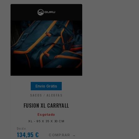
Envio Grátis
SACOS / ALCOFAS
FUSION XL CARRYALL
Esgotado
XL - 95 X 35 X 30 CM
Desde
134,95
€
COMPRAR