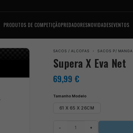
PRODUTOS DE COMPETIÇÃO
PREDADORES
NOVIDADES
EVENTOS
SACOS / ALCOFAS
›
SACOS P/ MANGA
Supera X Eva Net
69,99
€
Tamanho Modelo
61 X 65 X 26CM
Quantidade
−
+
de