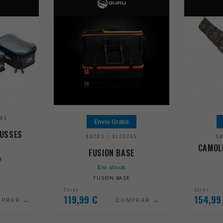
FAS
Envio Grátis
OUSSES
SACOS / ALCOFAS
SA
CAMOLI
FUSION BASE
M
Em stock
FUSION BASE
Desde
Desde
119,99
€
154,9
MPRAR
COMPRAR