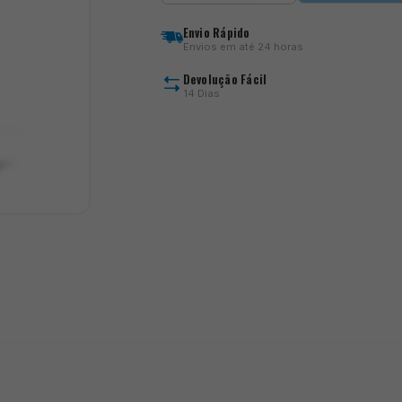
Supera
X
Envio Rápido
Eva
Envios em até 24 horas
Net
Devolução Fácil
14 Dias
)