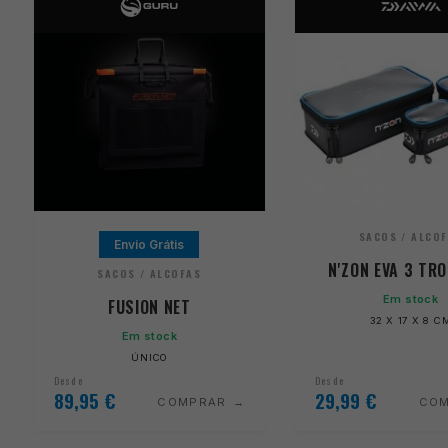
SACOS / ALCO
Envio Grátis
N'ZON EVA 3 TR
SACOS / ALCOFAS
Em stock
FUSION NET
32 X 17 X 8 C
Em stock
ÚNICO
Desde
Desde
89,95
€
29,99
€
COMPRAR
CO