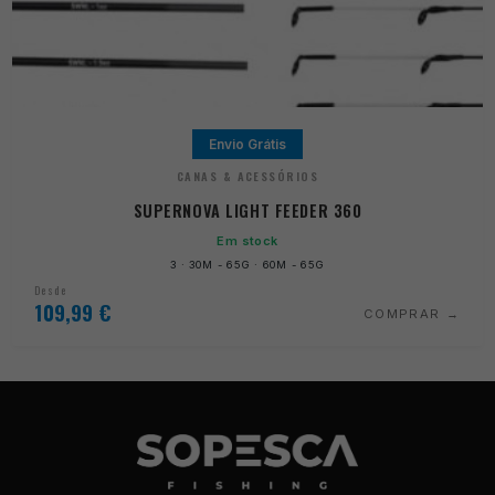
Envio Grátis
CANAS & ACESSÓRIOS
SUPERNOVA LIGHT FEEDER 360
Em stock
3 · 30M - 65G · 60M - 65G
Desde
109,99
€
COMPRAR