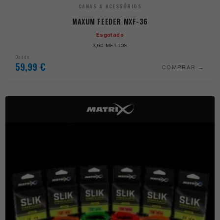
CANAS & ACESSÓRIOS
MAXUM FEEDER MXF-36
Esgotado
3,60 METROS
Desde
59,99
€
COMPRAR