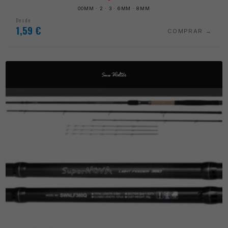
00MM · 2 · 3 · 6MM · 8MM
Desde
1,59
€
COMPRAR