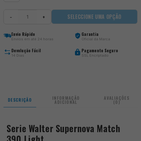
Quantidade
SELECCIONE UMA OPÇÃO
−
+
de
Supernova
Match
Envio Rápido
Garantia
390
Envios em até 24 horas
Oficial da Marca
Light
Devolução Fácil
Pagamento Seguro
14 Dias
SSL Encriptado
INFORMAÇÃO
AVALIAÇÕES
DESCRIÇÃO
ADICIONAL
(0)
Serie Walter Supernova Match
390 Light