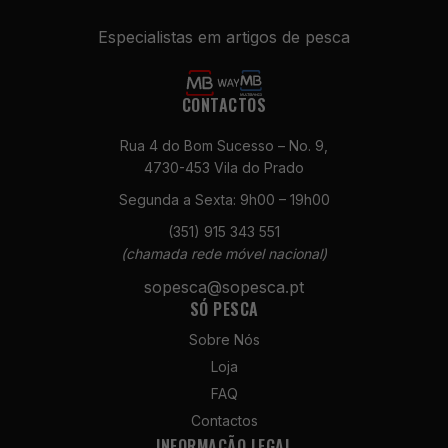
Especialistas em artigos de pesca
CONTACTOS
Rua 4 do Bom Sucesso – No. 9,
4730-453 Vila do Prado
Segunda a Sexta: 9h00 – 19h00
Necessários
Estes cookies
(351) 915 343 551
não são
(chamada rede móvel nacional)
opcionais. São
necessários
sopesca@sopesca.pt
para o
SÓ PESCA
funcionamento
Sobre Nós
do site.
Loja
FAQ
Estatísticas
Contactos
Para que
INFORMAÇÃO LEGAL