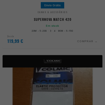
Envio Grátis
CANAS & ACESSÓRIOS
SUPERNOVA MATCH 420
Em stock
20M - 5-20G · 3 · 4 · 90M - 5-15G
Desde
119,99
€
COMPRAR