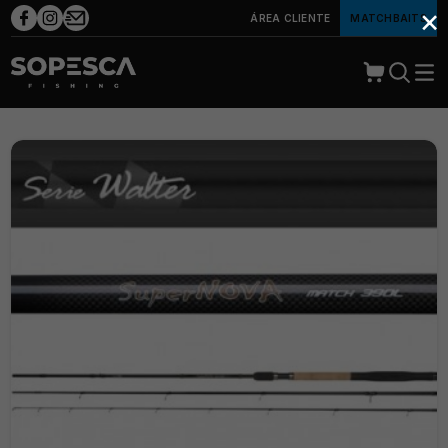
×
ÁREA CLIENTE
MATCHBAITS