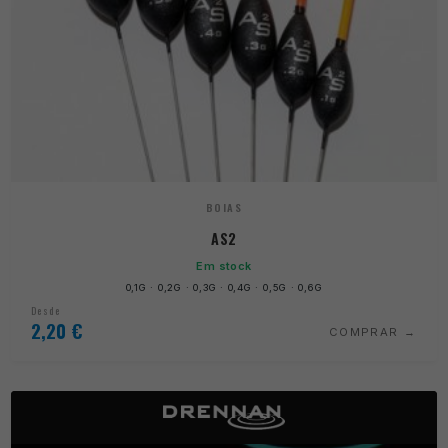
BOIAS
AS2
Em stock
0,1G · 0,2G · 0,3G · 0,4G · 0,5G · 0,6G
Desde
2,20
€
COMPRAR