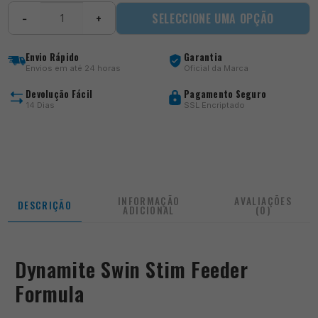
Quantidade
SELECCIONE UMA OPÇÃO
−
+
de
Swin
Stim
Envio Rápido
Garantia
Feeder
Envios em até 24 horas
Oficial da Marca
Formula
Devolução Fácil
Pagamento Seguro
14 Dias
SSL Encriptado
INFORMAÇÃO
AVALIAÇÕES
DESCRIÇÃO
ADICIONAL
(0)
Dynamite Swin Stim Feeder
Formula