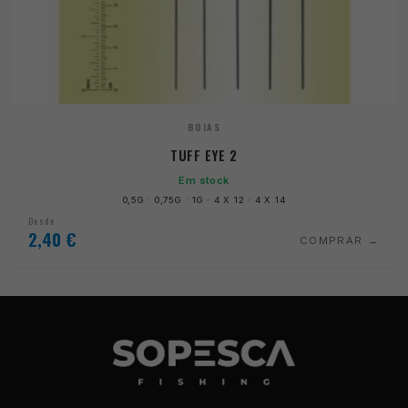
BOIAS
TUFF EYE 2
Em stock
0,5G · 0,75G · 1G · 4 X 12 · 4 X 14
Desde
2,40
€
COMPRAR