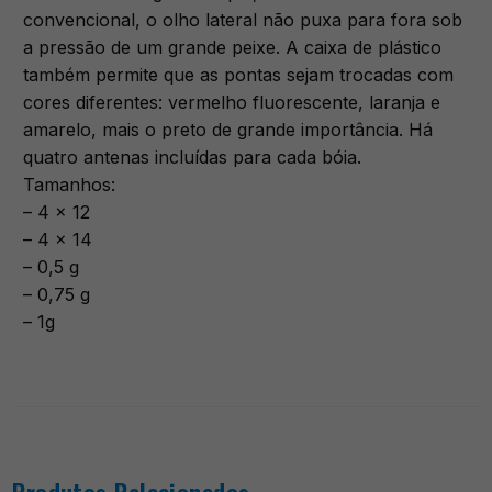
convencional, o olho lateral não puxa para fora sob
a pressão de um grande peixe. A caixa de plástico
também permite que as pontas sejam trocadas com
cores diferentes: vermelho fluorescente, laranja e
amarelo, mais o preto de grande importância. Há
quatro antenas incluídas para cada bóia.
Tamanhos:
– 4 x 12
– 4 x 14
– 0,5 g
– 0,75 g
– 1g
Produtos Relacionados