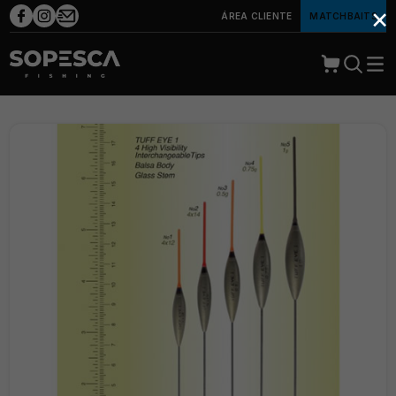
×
ÁREA CLIENTE
MATCHBAITS