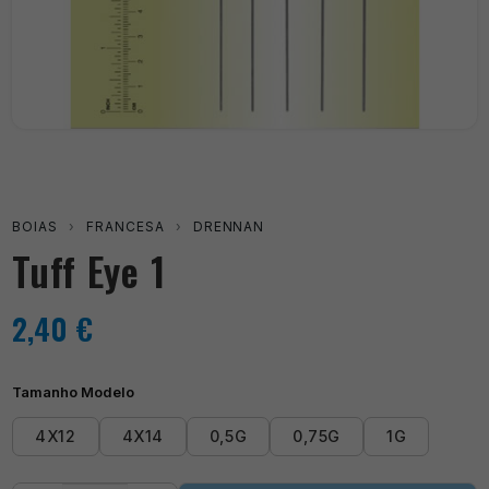
BOIAS
›
FRANCESA
›
DRENNAN
Tuff Eye 1
2,40
€
Tamanho Modelo
4X12
4X14
0,5G
0,75G
1G