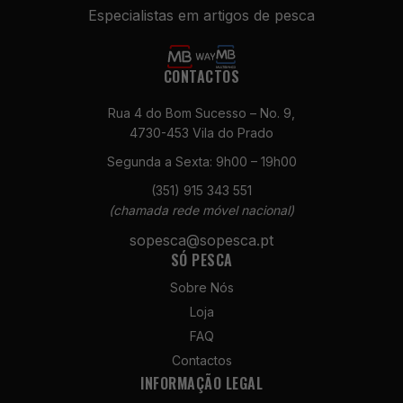
Especialistas em artigos de pesca
CONTACTOS
Rua 4 do Bom Sucesso – No. 9,
4730-453 Vila do Prado
Segunda a Sexta: 9h00 – 19h00
Necessários
(351) 915 343 551
Estes cookies
não são
(chamada rede móvel nacional)
opcionais. São
sopesca@sopesca.pt
necessários
SÓ PESCA
para o
funcionamento
Sobre Nós
do site.
Loja
FAQ
Estatísticas
Contactos
Para que
INFORMAÇÃO LEGAL
possamos