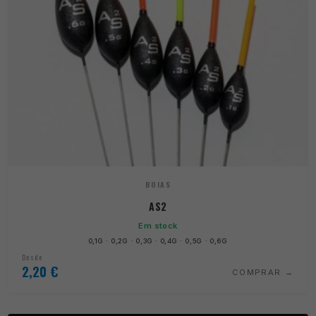
BOIAS
AS2
Em stock
0,1G · 0,2G · 0,3G · 0,4G · 0,5G · 0,6G
Desde
2,20
€
COMPRAR