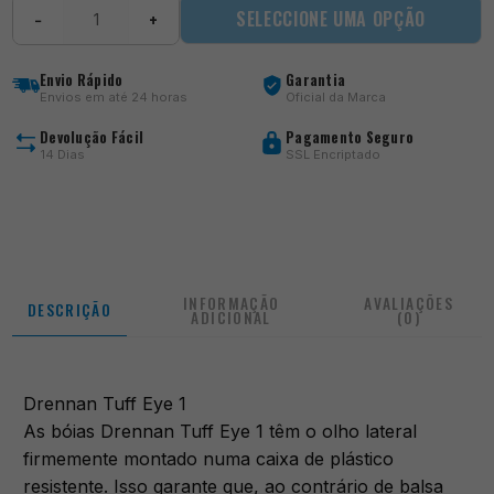
Quantidade
SELECCIONE UMA OPÇÃO
−
+
de
Tuff
Eye
Envio Rápido
Garantia
1
Envios em até 24 horas
Oficial da Marca
Devolução Fácil
Pagamento Seguro
14 Dias
SSL Encriptado
INFORMAÇÃO
AVALIAÇÕES
DESCRIÇÃO
ADICIONAL
(0)
Drennan Tuff Eye 1
As bóias Drennan Tuff Eye 1 têm o olho lateral
firmemente montado numa caixa de plástico
resistente. Isso garante que, ao contrário de balsa