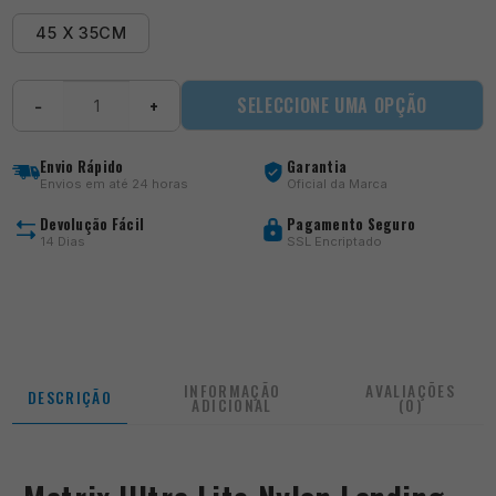
45 X 35CM
Quantidade
SELECCIONE UMA OPÇÃO
−
+
de
Ultra
Lite
Envio Rápido
Garantia
Nylon
Envios em até 24 horas
Oficial da Marca
Landing
Nets
Devolução Fácil
Pagamento Seguro
14 Dias
SSL Encriptado
INFORMAÇÃO
AVALIAÇÕES
DESCRIÇÃO
ADICIONAL
(0)