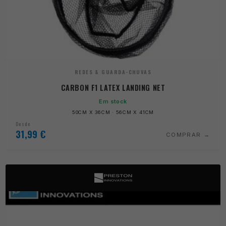
REDES & GUARDA-CHUVAS
CARBON F1 LATEX LANDING NET
Em stock
50CM X 36CM · 56CM X 41CM
Desde
31,99
€
COMPRAR