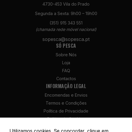
4730-453 Vila do Prado
Segunda a Sexta: 9h00 – 19h00
(351) 915 343 551
(chamada rede móvel nacional)
Necessários
sopesca@sopesca.pt
Estes cookies
SÓ PESCA
não são
opcionais. São
Sobre Nós
necessários
Loja
para o
FAQ
funcionamento
do site.
Contactos
INFORMAÇÃO LEGAL
Encomendas e Envios
Estatísticas
Termos e Condições
Para que
possamos
Política de Privacidade
melhorar a
Política de Cookies
funcionalidade
Política de Devolução e Reembolso
e a estrutura
Utilizamos cookies. Se concordar, clique em