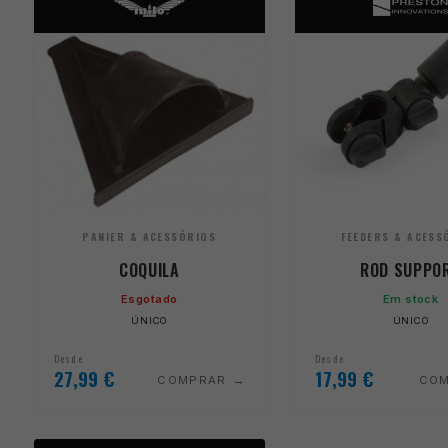
PANIER & ACESSÓRIOS
FEEDERS & ACESS
COQUILA
ROD SUPPO
Esgotado
Em stock
ÚNICO
ÚNICO
Desde
Desde
27,99
€
17,99
€
COMPRAR
CO