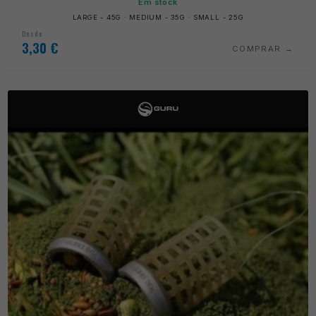
Em stock
LARGE - 45G · MEDIUM - 35G · SMALL - 25G
Desde
3,30
€
COMPRAR