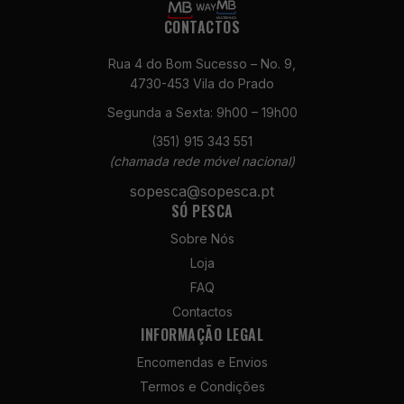
CONTACTOS
Rua 4 do Bom Sucesso – No. 9,
4730-453 Vila do Prado
Segunda a Sexta: 9h00 – 19h00
(351) 915 343 551
Necessários
(chamada rede móvel nacional)
Estes cookies
não são
sopesca@sopesca.pt
opcionais. São
SÓ PESCA
necessários
para o
Sobre Nós
funcionamento
Loja
do site.
FAQ
Contactos
INFORMAÇÃO LEGAL
Estatísticas
Para que
Encomendas e Envios
possamos
Termos e Condições
melhorar a