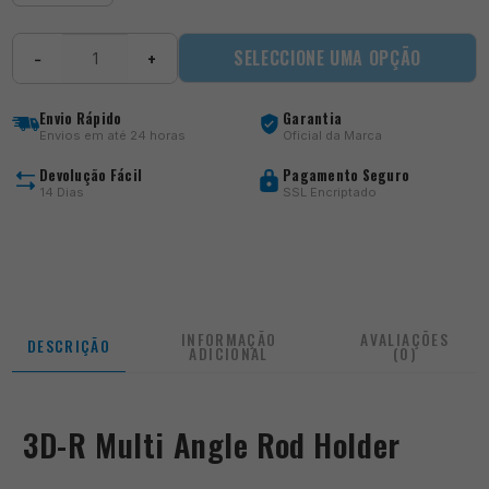
Quantidade
SELECCIONE UMA OPÇÃO
−
+
de
3D-
R
Envio Rápido
Garantia
Multi
Envios em até 24 horas
Oficial da Marca
Angle
Rod
Devolução Fácil
Pagamento Seguro
Holder
14 Dias
SSL Encriptado
INFORMAÇÃO
AVALIAÇÕES
DESCRIÇÃO
ADICIONAL
(0)
3D-R Multi Angle Rod Holder