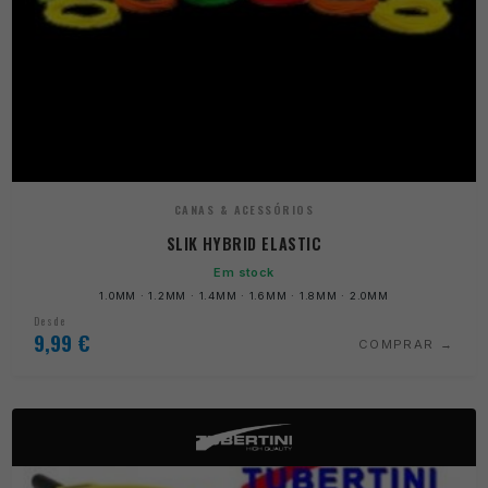
CANAS & ACESSÓRIOS
SLIK HYBRID ELASTIC
Em stock
1.0MM · 1.2MM · 1.4MM · 1.6MM · 1.8MM · 2.0MM
Desde
9,99
€
COMPRAR