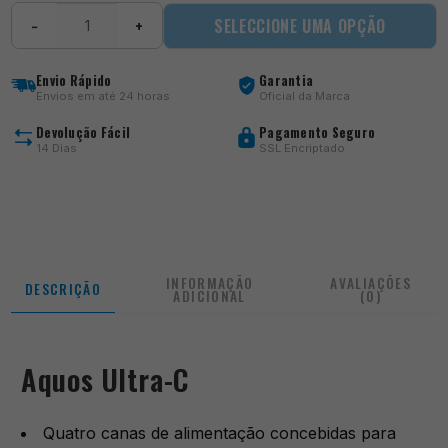
Quantidade
SELECCIONE UMA OPÇÃO
−
+
de
Aquos
Ultra-
Envio Rápido
Garantia
C
Envios em até 24 horas
Oficial da Marca
Devolução Fácil
Pagamento Seguro
14 Dias
SSL Encriptado
INFORMAÇÃO
AVALIAÇÕES
DESCRIÇÃO
ADICIONAL
(0)
Aquos Ultra-C
Quatro canas de alimentação concebidas para