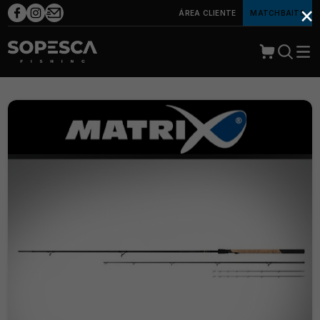
×
ÁREA CLIENTE
MATCHBAITS