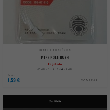
CANAS & ACESSÓRIOS
PTFE POLE BUSH
Esgotado
00MM · 2 · 3 · 6MM · 8MM
Desde
1,59
€
COMPRAR