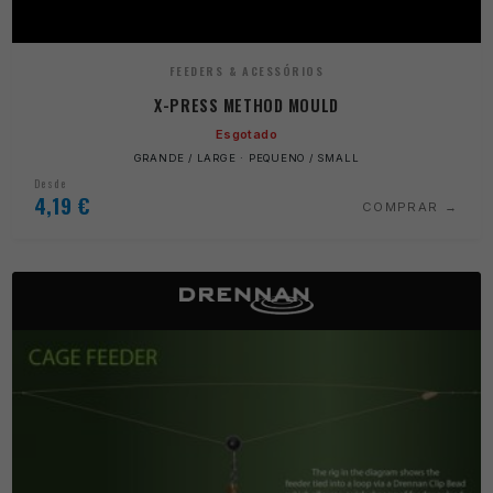
FEEDERS & ACESSÓRIOS
X-PRESS METHOD MOULD
Esgotado
GRANDE / LARGE · PEQUENO / SMALL
Desde
4,19
€
COMPRAR