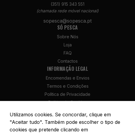
(351) 915 343 551
(chamada rede móvel nacional)
sopesca@sopesca.pt
SÓ PESCA
Necessários
Estes cookies
Sobre Nós
não são
Loja
opcionais. São
necessários
FAQ
para o
Contactos
funcionamento
INFORMAÇÃO LEGAL
do site.
Encomendas e Envios
Termos e Condições
Estatísticas
Política de Privacidade
Para que
Política de Cookies
possamos
melhorar a
Política de Devolução e Reembolso
Utilizamos cookies. Se concordar, clique em
funcionalidade
Livro de Reclamações
e a estrutura
"Aceitar tudo". Também pode escolher o tipo de
do site, com
cookies que pretende clicando em
base na forma