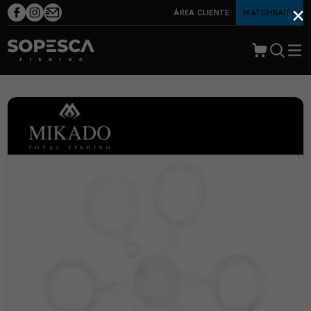
×
ÁREA CLIENTE
MATCHBAITS