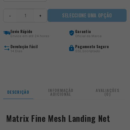
Quantidade
SELECCIONE UMA OPÇÃO
−
+
de
Fine
Mesh
Envio Rápido
Garantia
Landing
Envios em até 24 horas
Oficial da Marca
Net
Devolução Fácil
Pagamento Seguro
14 Dias
SSL Encriptado
INFORMAÇÃO
AVALIAÇÕES
DESCRIÇÃO
ADICIONAL
(0)
Matrix Fine Mesh Landing Net