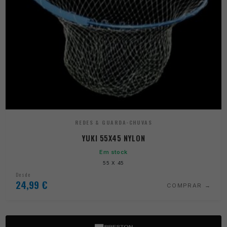
REDES & GUARDA-CHUVAS
YUKI 55X45 NYLON
Em stock
55 X 45
Desde
24,99
€
COMPRAR