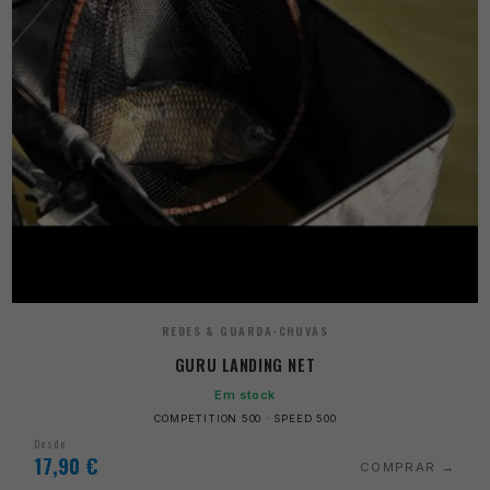
REDES & GUARDA-CHUVAS
GURU LANDING NET
Em stock
COMPETITION 500 · SPEED 500
Desde
17,90
€
COMPRAR