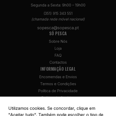
Segunda a Sexta: 9h00 – 19h00
(351) 915 343 551
(chamada rede móvel nacional)
sopesca@sopesca.pt
Necessários
SÓ PESCA
Estes cookies
não são
Sobre Nós
opcionais. São
Loja
necessários
para o
FAQ
funcionamento
Contactos
do site.
INFORMAÇÃO LEGAL
Encomendas e Envios
Estatísticas
Termos e Condições
Para que
Política de Privacidade
possamos
Política de Cookies
melhorar a
funcionalidade
Política de Devolução e Reembolso
Utilizamos cookies. Se concordar, clique em
e a estrutura
Livro de Reclamações
do site, com
"Aceitar tudo". Também pode escolher o tipo de