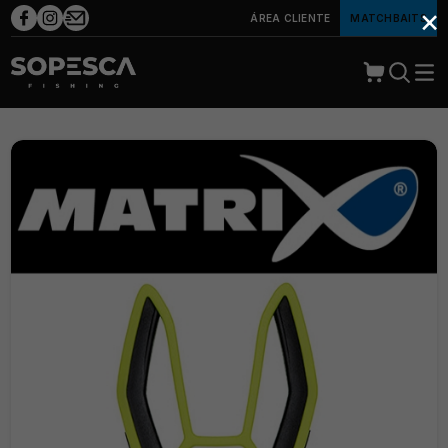
×
ÁREA CLIENTE
MATCHBAITS