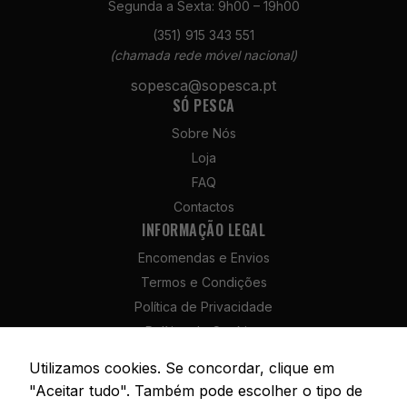
Segunda a Sexta: 9h00 – 19h00
(351) 915 343 551
(chamada rede móvel nacional)
sopesca@sopesca.pt
Necessários
SÓ PESCA
Estes cookies
não são
Sobre Nós
opcionais. São
Loja
necessários
FAQ
para o
funcionamento
Contactos
do site.
INFORMAÇÃO LEGAL
Encomendas e Envios
Termos e Condições
Estatísticas
Para que
Política de Privacidade
possamos
Política de Cookies
melhorar a
Política de Devolução e Reembolso
funcionalidade
Utilizamos cookies. Se concordar, clique em
e a estrutura
Livro de Reclamações
"Aceitar tudo". Também pode escolher o tipo de
do site, com