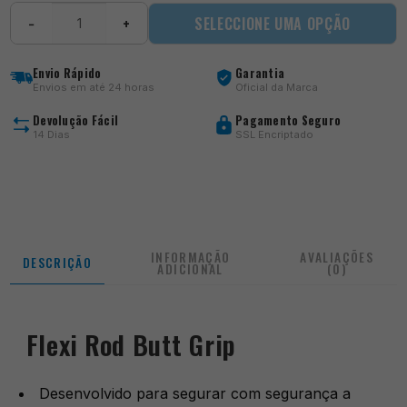
Quantidade
SELECCIONE UMA OPÇÃO
−
+
de
Flexi
Rod
Envio Rápido
Garantia
Butt
Envios em até 24 horas
Oficial da Marca
Grip
Devolução Fácil
Pagamento Seguro
14 Dias
SSL Encriptado
INFORMAÇÃO
AVALIAÇÕES
DESCRIÇÃO
ADICIONAL
(0)
Flexi Rod Butt Grip
Desenvolvido para segurar com segurança a