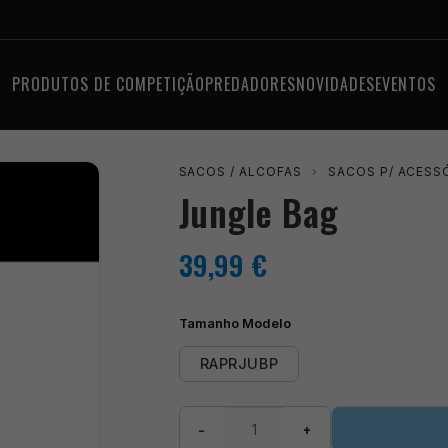
PRODUTOS DE COMPETIÇÃO
PREDADORES
NOVIDADES
EVENTOS
SACOS / ALCOFAS
›
SACOS P/ ACESS
Jungle Bag
39,99
€
Tamanho Modelo
RAPRJUBP
Quantidade
−
+
de