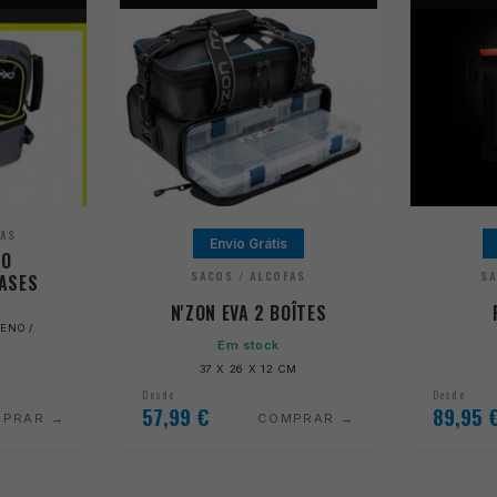
FAS
Envio Grátis
RO
SACOS / ALCOFAS
SA
ASES
N'ZON EVA 2 BOÎTES
ENO /
Em stock
37 X 26 X 12 CM
Desde
Desde
57,99
€
89,95
MPRAR
COMPRAR