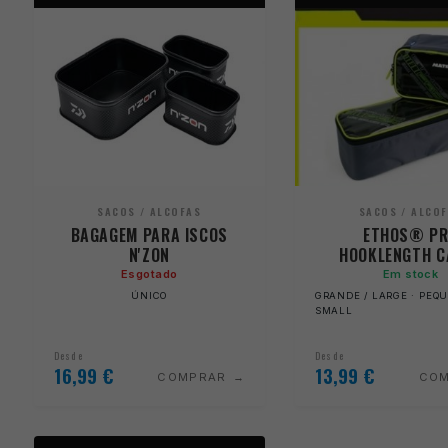
SACOS / ALCOFAS
SACOS / ALCO
BAGAGEM PARA ISCOS
ETHOS® P
N'ZON
HOOKLENGTH C
Esgotado
Em stock
ÚNICO
GRANDE / LARGE · PEQU
SMALL
Desde
Desde
16,99
€
13,99
€
COMPRAR
CO