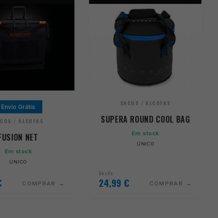
SACOS / ALCOFAS
Envio Grátis
SUPERA ROUND COOL BAG
COS / ALCOFAS
Em stock
FUSION NET
ÚNICO
Em stock
ÚNICO
Desde
€
24,99
€
COMPRAR
COMPRAR