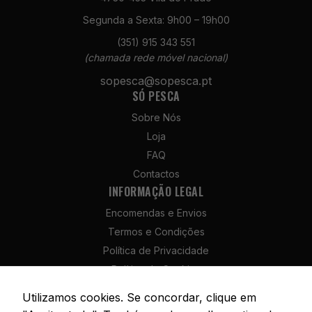
Segunda a Sexta: 9h00 – 19h00
(351) 915 343 551
(chamada rede móvel nacional)
Necessários
sopesca@sopesca.pt
SÓ PESCA
Estes cookies
não são
Sobre Nós
opcionais. São
Loja
necessários
para o
FAQ
funcionamento
Contactos
do site.
INFORMAÇÃO LEGAL
Encomendas e Envios
Estatísticas
Termos e Condições
Para que
Política de Privacidade
possamos
melhorar a
Política de Cookies
funcionalidade
Política de Devolução e Reembolso
e a estrutura
Utilizamos cookies. Se concordar, clique em
Livro de Reclamações
do site, com