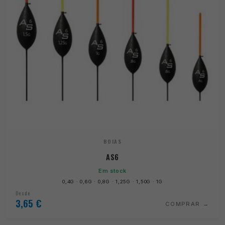
BOIAS
AS6
Em stock
0,4G · 0,6G · 0,8G · 1,25G · 1,50G · 1G
Desde
3,65
€
COMPRAR