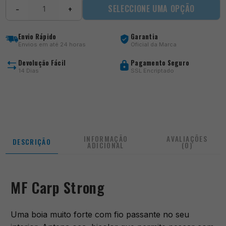
Quantidade
SELECCIONE UMA OPÇÃO
−
+
de
MF
Carp
Envio Rápido
Garantia
Strong
Envios em até 24 horas
Oficial da Marca
Devolução Fácil
Pagamento Seguro
14 Dias
SSL Encriptado
INFORMAÇÃO
AVALIAÇÕES
DESCRIÇÃO
ADICIONAL
(0)
MF Carp Strong
Uma boia muito forte com fio passante no seu