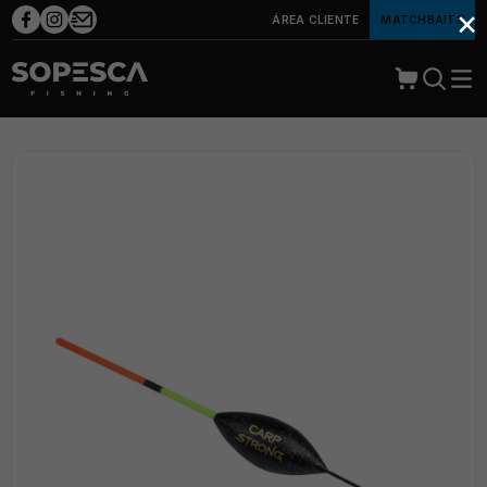
×
ÁREA CLIENTE
MATCHBAITS