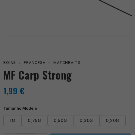
BOIAS
›
FRANCESA
›
MATCHBAITS
MF Carp Strong
1,99
€
Tamanho Modelo
1G
0,75G
0,50G
0,30G
0,20G