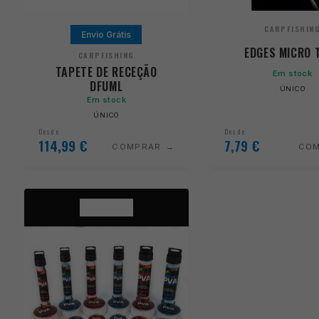
CARPFISHIN
Envio Grátis
EDGES MICRO 
CARPFISHING
TAPETE DE RECEÇÃO
Em stock
DFUML
ÚNICO
Em stock
ÚNICO
Desde
Desde
114,99
€
7,79
€
COMPRAR
CO