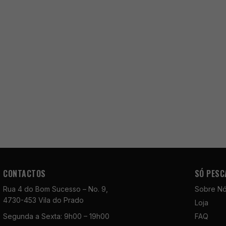
CONTACTOS
SÓ PESC
Rua 4 do Bom Sucesso – No. 9,
Sobre N
4730-453 Vila do Prado
Loja
Segunda a Sexta: 9h00 – 19h00
FAQ