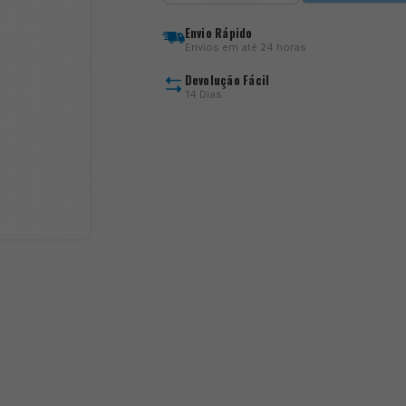
Micron
MX
Envio Rápido
3
Envios em até 24 horas
Devolução Fácil
14 Dias
)