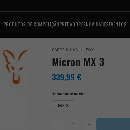
PRODUTOS DE COMPETIÇÃO
PREDADORES
NOVIDADES
EVENTOS
CARPFISHING
›
FOX
Micron MX 3
339,99
€
Tamanho Modelo
MX 3
Quantidade
−
+
de