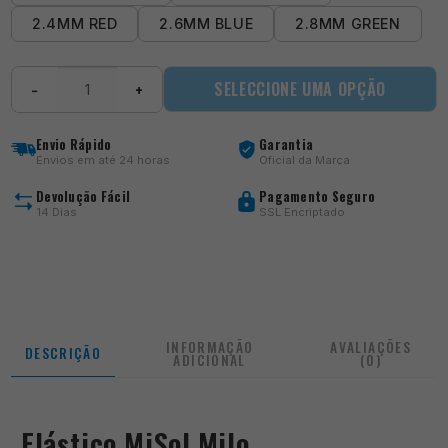
2.4MM RED
2.6MM BLUE
2.8MM GREEN
Quantidade
SELECCIONE UMA OPÇÃO
−
+
de
MiSol
Milo
Envio Rápido
Garantia
Envios em até 24 horas
Oficial da Marca
Devolução Fácil
Pagamento Seguro
14 Dias
SSL Encriptado
INFORMAÇÃO
AVALIAÇÕES
DESCRIÇÃO
ADICIONAL
(0)
Elástico MiSol Milo