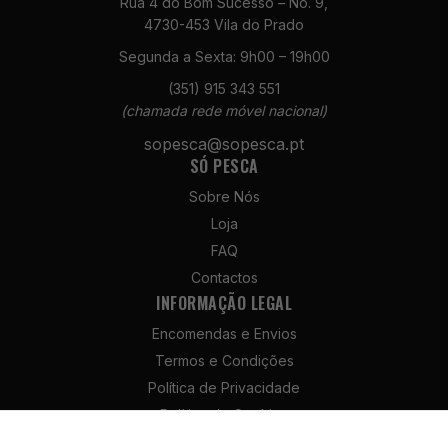
Rua 4 do Bom Sucesso – No. 9,
4730-453 Vila do Prado
Segunda a Sexta: 9h00 – 19h00
(351) 915 343 551
(chamada rede móvel nacional)
Necessários
sopesca@sopesca.pt
Estes cookies
SÓ PESCA
não são
opcionais. São
Sobre Nós
necessários
Loja
para o
funcionamento
FAQ
do site.
Contactos
INFORMAÇÃO LEGAL
Encomendas e Envios
Estatísticas
Para que
Termos e Condições
possamos
Política de Privacidade
melhorar a
Política de Cookies
funcionalidade
e a estrutura
Política de Devolução e Reembolso