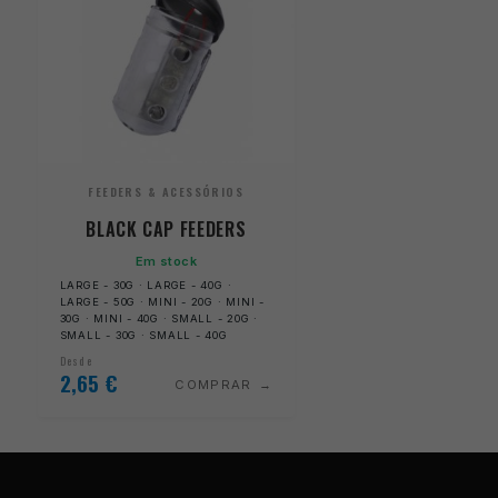
FEEDERS & ACESSÓRIOS
BLACK CAP FEEDERS
Em stock
LARGE - 30G · LARGE - 40G ·
LARGE - 50G · MINI - 20G · MINI -
30G · MINI - 40G · SMALL - 20G ·
SMALL - 30G · SMALL - 40G
Desde
2,65
€
COMPRAR