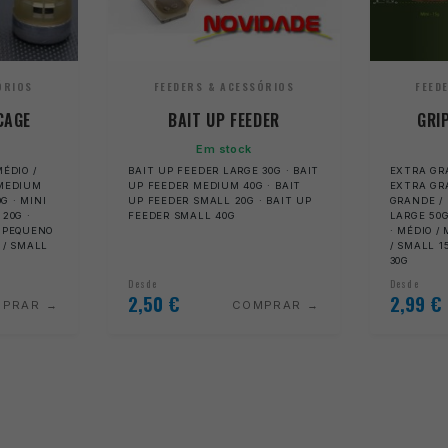
ÓRIOS
FEEDERS & ACESSÓRIOS
FEED
CAGE
BAIT UP FEEDER
GRI
Em stock
MÉDIO /
BAIT UP FEEDER LARGE 30G · BAIT
EXTRA GRA
 MEDIUM
UP FEEDER MEDIUM 40G · BAIT
EXTRA GRA
0G · MINI
UP FEEDER SMALL 20G · BAIT UP
GRANDE / 
 20G ·
FEEDER SMALL 40G
LARGE 50G
· PEQUENO
· MÉDIO /
 / SMALL
/ SMALL 1
30G
Desde
Desde
2,50
€
2,99
€
MPRAR
COMPRAR