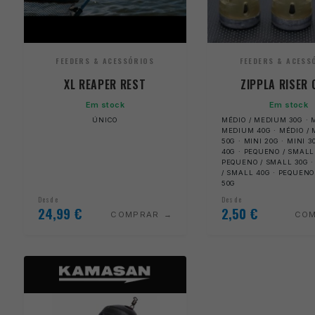
FEEDERS & ACESSÓRIOS
FEEDERS & ACESS
XL REAPER REST
ZIPPLA RISER 
Em stock
Em stock
ÚNICO
MÉDIO / MEDIUM 30G · 
MEDIUM 40G · MÉDIO /
50G · MINI 20G · MINI 3
40G · PEQUENO / SMALL
PEQUENO / SMALL 30G 
/ SMALL 40G · PEQUENO
50G
Desde
Desde
24,99
€
2,50
€
COMPRAR
CO