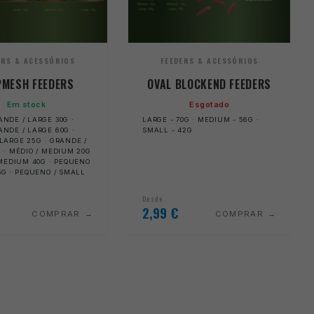
ERS & ACESSÓRIOS
FEEDERS & ACESSÓRIOS
PMESH FEEDERS
OVAL BLOCKEND FEEDERS
Em stock
Esgotado
NDE / LARGE 30G ·
LARGE - 70G · MEDIUM - 56G ·
NDE / LARGE 60G ·
SMALL - 42G
LARGE 25G · GRANDE /
 · MÉDIO / MEDIUM 20G
 MEDIUM 40G · PEQUENO
5G · PEQUENO / SMALL
Desde
2,99
€
COMPRAR
COMPRAR