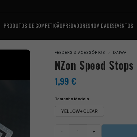
PRODUTOS DE COMPETIÇÃO
PREDADORES
NOVIDADES
EVENTOS
FEEDERS & ACESSÓRIOS
›
DAIWA
NZon Speed Stops
1,99
€
Tamanho Modelo
YELLOW+CLEAR
Quantidade
−
+
de