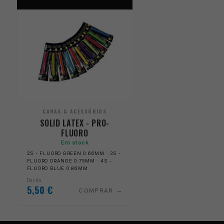
CANAS & ACESSÓRIOS
SOLID LATEX - PRO-
FLUORO
Em stock
2S - FLUORO GREEN 0.66MM · 3S -
FLUORO ORANGE 0.75MM · 4S -
FLUORO BLUE 0.86MM
Desde
5,50
€
COMPRAR