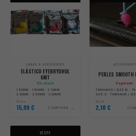
CANAS & ACESSÓRIOS
ACESSÓRIOS
ELÁSTICO EYEBRYDHOL
PERLES SMOOTH 
6MT
Em stock
Esgotado
1.50MM · 1.80MM · 2.10MM ·
TAMANHO / SIZE M · T
2.30MM · 2.50MM · 3.00MM
SIZE S · TAMANHO / SI
Desde
Desde
15,99
€
2,10
€
COMPRAR
CO
VESPE