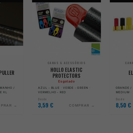
CANAS & ACESSÓRIOS
CAN
HOLLO ELASTIC
PULLER
E
PROTECTORS
Esgotado
AMANHO /
AZUL - BLUE · VERDE - GREEN ·
GRANDE / 
ZE XL
VERMELHO - RED
MEDIUM ·
Desde
Desde
3,59
€
8,50
€
MPRAR
COMPRAR