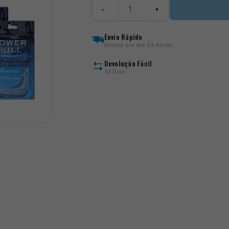
Quantidade
−
+
de
Power
Pull
Envio Rápido
Elastic
Envios em até 24 horas
Devolução Fácil
14 Dias
)