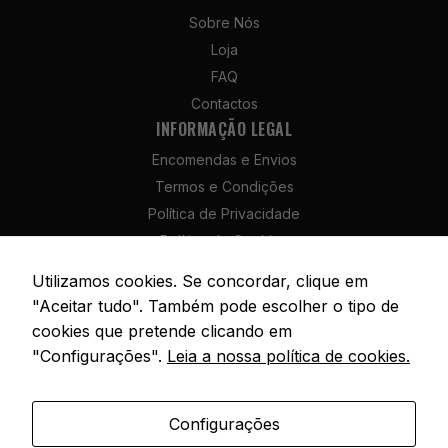
Sobre Nós
Estatísticas
Para que
Loja
possamos
FAQ
melhorar a
Contactos
funcionalidade
INFORMAÇÃO LEGAL
e a estrutura
do site, com
Encomendas e Envios
base na forma
Termos e Condições
como é
utilizado.
Política de Privacidade
Política de Cookies
Política de Devolução e Reembolso
Experiência
Utilizamos cookies. Se concordar, clique em
Livro de Reclamações
Para que o
"Aceitar tudo". Também pode escolher o tipo de
nosso site
cookies que pretende clicando em
funcione da
"Configurações".
Leia a nossa política de cookies.
melhor forma
possível
durante a sua
© 2026 SóPesca. Todos os direitos reservados. | Site por
AM Digital
Agency
visita,
Configurações
necessitamos