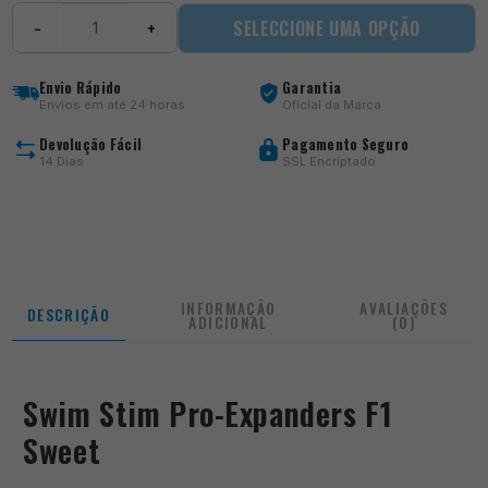
Quantidade
SELECCIONE UMA OPÇÃO
−
+
de
Pro-
Expanders
Envio Rápido
Garantia
F1
Envios em até 24 horas
Oficial da Marca
Sweet
Devolução Fácil
Pagamento Seguro
14 Dias
SSL Encriptado
INFORMAÇÃO
AVALIAÇÕES
DESCRIÇÃO
ADICIONAL
(0)
Swim Stim Pro-Expanders F1
Sweet