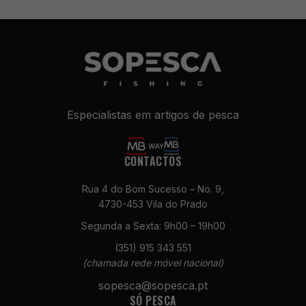
Especialistas em artigos de pesca
CONTACTOS
Necessários
Rua 4 do Bom Sucesso – No. 9,
Estes cookies
4730-453 Vila do Prado
não são
opcionais. São
Segunda a Sexta: 9h00 – 19h00
necessários
(351) 915 343 551
para o
(chamada rede móvel nacional)
funcionamento
do site.
sopesca@sopesca.pt
SÓ PESCA