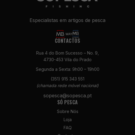
Estes cookies
não são
opcionais. São
Especialistas em artigos de pesca
necessários
para o
funcionamento
CONTACTOS
do site.
Rua 4 do Bom Sucesso – No. 9,
4730-453 Vila do Prado
Estatísticas
Para que
Segunda a Sexta: 9h00 – 19h00
possamos
melhorar a
(351) 915 343 551
funcionalidade
(chamada rede móvel nacional)
e a estrutura
sopesca@sopesca.pt
do site, com
SÓ PESCA
base na forma
como é
Sobre Nós
utilizado.
Loja
FAQ