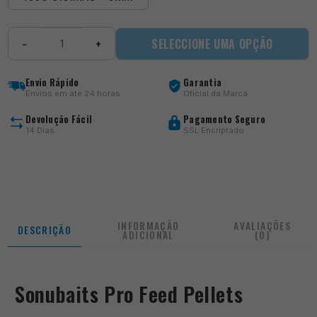
Quantidade
SELECCIONE UMA OPÇÃO
−
+
de
Pro
Feed
Envio Rápido
Garantia
Pellets
Envios em até 24 horas
Oficial da Marca
Devolução Fácil
Pagamento Seguro
14 Dias
SSL Encriptado
INFORMAÇÃO
AVALIAÇÕES
DESCRIÇÃO
ADICIONAL
(0)
Sonubaits Pro Feed Pellets