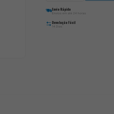
Protector
Sleeves
Envio Rápido
Envios em até 24 horas
Devolução Fácil
14 Dias
)