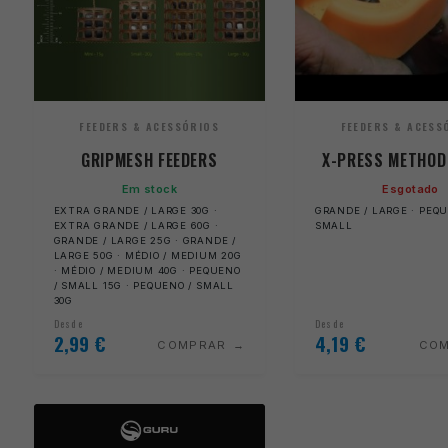
FEEDERS & ACESSÓRIOS
FEEDERS & ACESS
GRIPMESH FEEDERS
X-PRESS METHOD
Em stock
Esgotado
EXTRA GRANDE / LARGE 30G ·
GRANDE / LARGE · PEQU
EXTRA GRANDE / LARGE 60G ·
SMALL
GRANDE / LARGE 25G · GRANDE /
LARGE 50G · MÉDIO / MEDIUM 20G
· MÉDIO / MEDIUM 40G · PEQUENO
/ SMALL 15G · PEQUENO / SMALL
30G
Desde
Desde
2,99
€
4,19
€
COMPRAR
CO