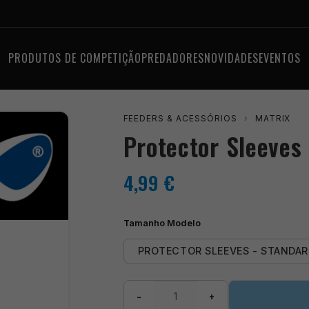
PRODUTOS DE COMPETIÇÃO
PREDADORES
NOVIDADES
EVENTOS
FEEDERS & ACESSÓRIOS
›
MATRIX
Protector Sleeves
4,99
€
Tamanho Modelo
PROTECTOR SLEEVES - STANDA
Quantidade
−
+
de