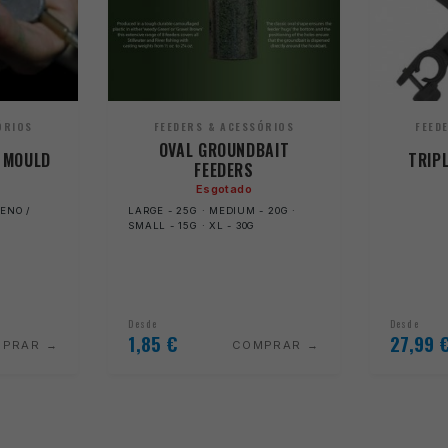
ÓRIOS
FEEDERS & ACESSÓRIOS
FEED
OVAL GROUNDBAIT
 MOULD
TRIP
FEEDERS
Esgotado
ENO /
LARGE - 25G · MEDIUM - 20G ·
SMALL - 15G · XL - 30G
Desde
Desde
1,85
€
27,99
MPRAR
COMPRAR