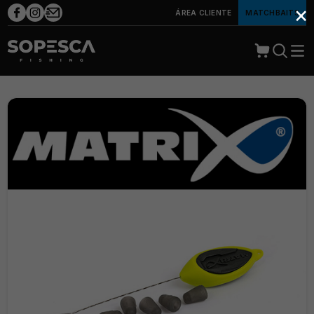
×
ÁREA CLIENTE
MATCHBAITS