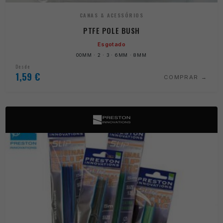
CANAS & ACESSÓRIOS
PTFE POLE BUSH
Esgotado
00MM · 2 · 3 · 6MM · 8MM
Desde
1,59
€
COMPRAR