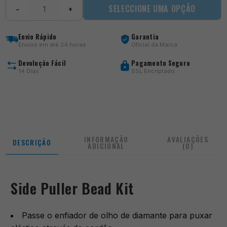
Quantidade
SELECCIONE UMA OPÇÃO
−
+
de
Side
Puller
Envio Rápido
Garantia
Bead
Envios em até 24 horas
Oficial da Marca
Kit
Devolução Fácil
Pagamento Seguro
14 Dias
SSL Encriptado
INFORMAÇÃO
AVALIAÇÕES
DESCRIÇÃO
ADICIONAL
(0)
Side Puller Bead Kit
Passe o enfiador de olho de diamante para puxar