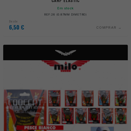
CARP ELASTIC
Em stock
REF:26 (0.87MM DIMETRO)
Desde
6,50
€
COMPRAR