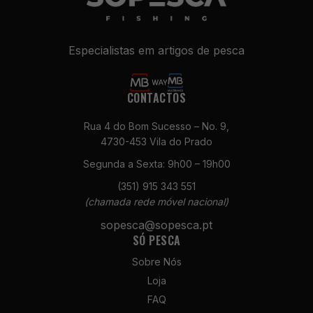
Especialistas em artigos de pesca
CONTACTOS
Rua 4 do Bom Sucesso – No. 9,
4730-453 Vila do Prado
Necessários
Segunda a Sexta: 9h00 – 19h00
Estes cookies
não são
(351) 915 343 551
opcionais. São
(chamada rede móvel nacional)
necessários
para o
sopesca@sopesca.pt
funcionamento
SÓ PESCA
do site.
Sobre Nós
Loja
Estatísticas
FAQ