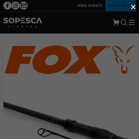
×
ÁREA CLIENTE
MATCHBAITS