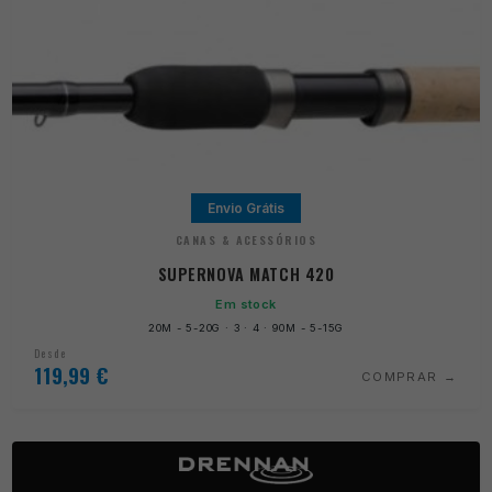
Envio Grátis
CANAS & ACESSÓRIOS
SUPERNOVA MATCH 420
Em stock
20M - 5-20G · 3 · 4 · 90M - 5-15G
Desde
119,99
€
COMPRAR