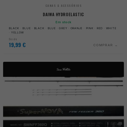
CANAS & ACESSÓRIOS
DAIWA HYDROELASTIC
Em stock
BLACK · BLUE · BLACK · BLUE · GREY · ORANJE · PINK · RED · WHITE
· YELLOW
Desde
19,99
€
COMPRAR