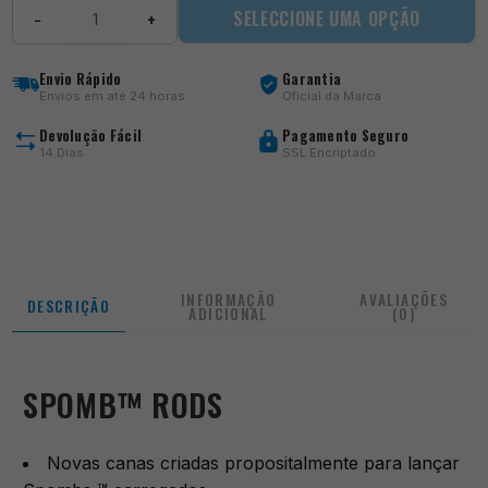
Quantidade
SELECCIONE UMA OPÇÃO
−
+
de
SPOMB
RODS
Envio Rápido
Garantia
Envios em até 24 horas
Oficial da Marca
Devolução Fácil
Pagamento Seguro
14 Dias
SSL Encriptado
INFORMAÇÃO
AVALIAÇÕES
DESCRIÇÃO
ADICIONAL
(0)
SPOMB™ RODS
Novas canas criadas propositalmente para lançar