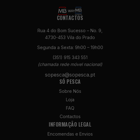
CONTACTOS
Rua 4 do Bom Sucesso – No. 9,
4730-453 Vila do Prado
Segunda a Sexta: 9h00 – 19h00
Necessários
(351) 915 343 551
Estes cookies
(chamada rede móvel nacional)
não são
opcionais. São
sopesca@sopesca.pt
necessários
SÓ PESCA
para o
Sobre Nós
funcionamento
do site.
Loja
FAQ
Contactos
Estatísticas
INFORMAÇÃO LEGAL
Para que
possamos
Encomendas e Envios
melhorar a