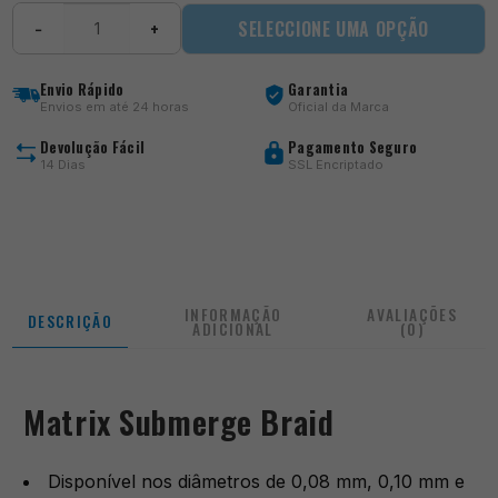
Quantidade
SELECCIONE UMA OPÇÃO
−
+
de
Submerge
Braid
Envio Rápido
Garantia
Envios em até 24 horas
Oficial da Marca
Devolução Fácil
Pagamento Seguro
14 Dias
SSL Encriptado
INFORMAÇÃO
AVALIAÇÕES
DESCRIÇÃO
ADICIONAL
(0)
Matrix Submerge Braid
Disponível nos diâmetros de 0,08 mm, 0,10 mm e