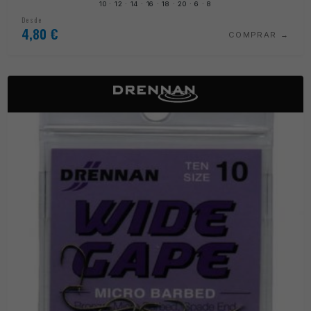
10 · 12 · 14 · 16 · 18 · 20 · 6 · 8
Desde
4,80
€
COMPRAR