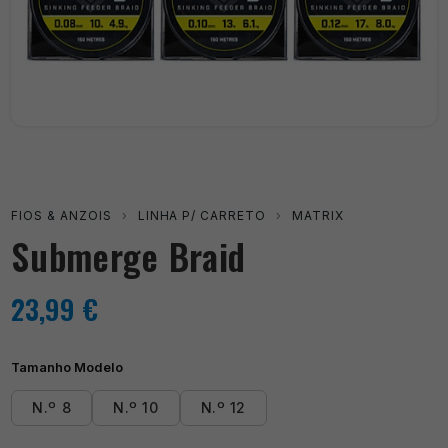
FIOS & ANZOIS
›
LINHA P/ CARRETO
›
MATRIX
Submerge Braid
23,99
€
Tamanho Modelo
N.º 8
N.º 10
N.º 12